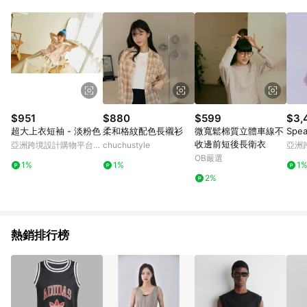
$951
$880
$599
$3,
超大上衣短袖 - 淡粉色
柔和格紋配色長襯衫
微寬鬆棉質立體車線不
Sp
收邊前短後長衛衣
亞洲跨境設計購物平台
chuchustyle
亞洲
Pinkoi
Pinko
OB嚴選
1%
1%
1
2%
熱銷排行榜