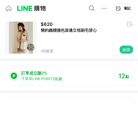
筆記
$620
簡約織標撞色滾邊立領刷毛背心
搶購
OB嚴選
訂單成立賺2%
12
點
下單享LINE POINTS點數