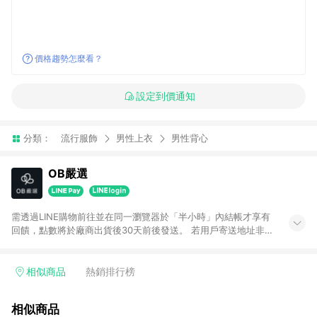
價格趨勢怎麼看？
設定到價通知
分類：
流行服飾
男性上衣
男性背心
OB嚴選
需透過LINE購物前往並在同一瀏覽器於「半小時」內結帳才享有
回饋，點數將於廠商出貨後30天前後發送。 若用戶寄送地址非台
灣地區，將不符合贈點資格。 預購商品贈點日期依實際出貨日為
主。
相似商品
熱銷排行榜
相似商品