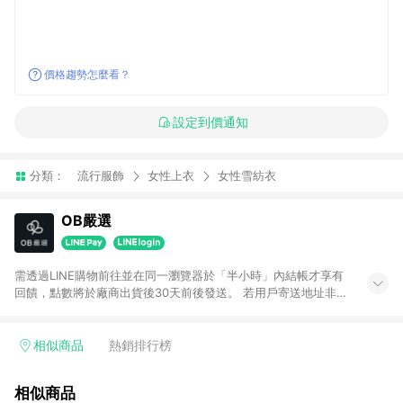
價格趨勢怎麼看？
設定到價通知
分類：
流行服飾
女性上衣
女性雪紡衣
OB嚴選
需透過LINE購物前往並在同一瀏覽器於「半小時」內結帳才享有
回饋，點數將於廠商出貨後30天前後發送。 若用戶寄送地址非台
灣地區，將不符合贈點資格。 預購商品贈點日期依實際出貨日為
主。
相似商品
熱銷排行榜
相似商品