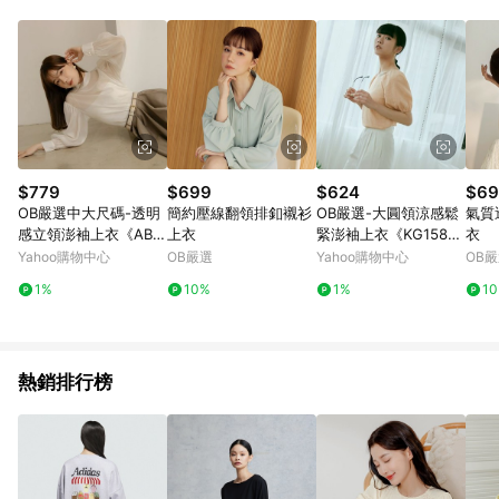
$779
$699
$624
$69
OB嚴選中大尺碼-透明
簡約壓線翻領排釦襯衫
OB嚴選-大圓領涼感鬆
氣質
感立領澎袖上衣《AB1
上衣
緊澎袖上衣《KG1587
衣
9723》
-》
Yahoo購物中心
OB嚴選
Yahoo購物中心
OB
1%
10%
1%
1
熱銷排行榜