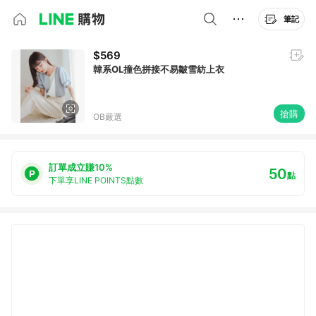
筆記
$569
韓系OL撞色拼接不易皺雪紡上衣
搶購
OB嚴選
訂單成立賺10%
50
點
下單享LINE POINTS點數