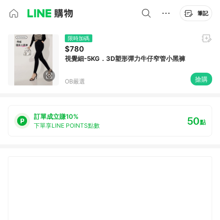
筆記
限時加碼
$780
視覺細-5KG．3D塑形彈力牛仔窄管小黑褲
搶購
OB嚴選
訂單成立賺10%
50
點
下單享LINE POINTS點數