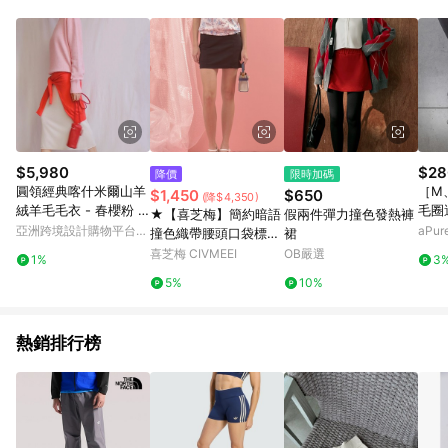
$5,980
$28
降價
限時加碼
圓領經典喀什米爾山羊
［M
$1,450
$650
(降$4,350)
絨羊毛毛衣 - 春櫻粉 /
毛圈
★【喜芝梅】簡約暗語
假兩件彈力撞色發熱褲
部份尺寸現貨
亞洲跨境設計購物平台
aPu
撞色織帶腰頭口袋標籤
裙
Pinkoi
素面彈力短褲裙(兩
喜芝梅 CIVMEEI
OB嚴選
1%
3
色；M-2L) 12533013
5%
10%
7
熱銷排行榜