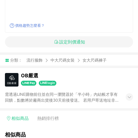
價格趨勢怎麼看？
設定到價通知
分類：
流行服飾
中大尺碼女裝
女大尺碼褲子
OB嚴選
需透過LINE購物前往並在同一瀏覽器於「半小時」內結帳才享有
回饋，點數將於廠商出貨後30天前後發送。 若用戶寄送地址非台
灣地區，將不符合贈點資格。 預購商品贈點日期依實際出貨日為
主。
相似商品
熱銷排行榜
相似商品