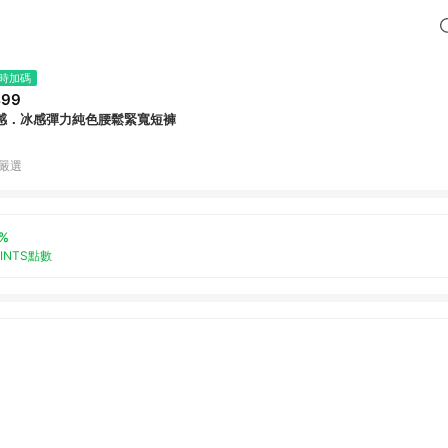
時加碼
499
感．冰感彈力純色腰鬆緊寬短褲
B嚴選
%
OINTS點數