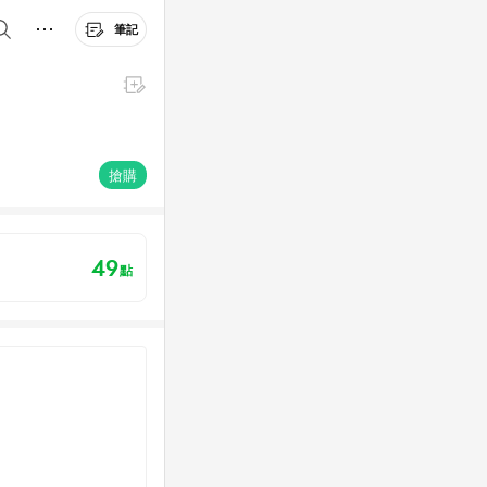
筆記
搶購
49
點