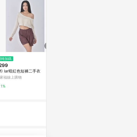
限時加碼
降價
歷史低價
299
$2,460
$637
(降$3,690)
(降$91)
M) lar暗紅色短褲二手衣
女 ELEY KISHIMOTO FLASH聯
YoungGirl
名短褲
腰A字顯瘦漸
家福線上購物
褲熱褲
新光三越skm online
東森購物 ETMa
1%
1%
0.5%