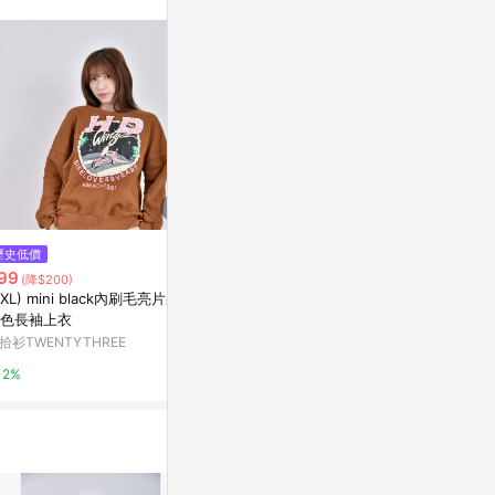
歷史低價
降價
降價
99
$99
$299
(降$200)
(降$501)
(降$291
2XL) mini black內刷毛亮片裝飾
(S) 棕色無袖 bra top上衣
度假風編織鐘型
色長袖上衣
4】
二拾衫TWENTYTHREE
拾衫TWENTYTHREE
IN' SHOP
2%
2%
3%