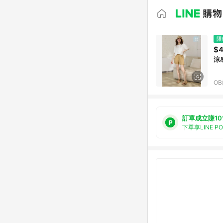
限
$
涼
O
訂單成立賺10
下單享LINE P