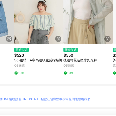
限時加碼
限時加碼
$520
$550
$
S小腰精．A字高腰收腹反摺短褲
後腰鬆緊造型排釦短褲
(
OB嚴選
OB嚴選
萬
10%
10%
動
LINE購物護照
LINE POINTS點數紅包
賺點教學
常見問題
聯絡我們