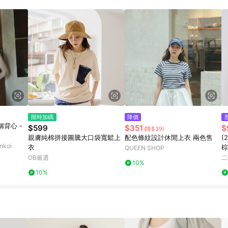
限時加碼
降價
背心 -
$599
$351
$
(降$39)
親膚純棉拼接圖騰大口袋寬鬆上
配色條紋設計休閒上衣 兩色售
(
koi
衣
棕
QUEEN SHOP
OB嚴選
二
10%
10%