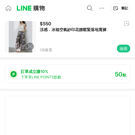
筆記
$550
涼感．冰箱空氣紗印花腰鬆緊落地寬褲
搶購
OB嚴選
訂單成立賺10%
50
點
下單享LINE POINTS點數