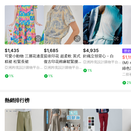
$1,435
$1,685
$4,935
歷史
可愛小動物 三層花邊蛋
茹依印花 超柔軟 英式
針織立領背心 - 白
$1,
糕裙 松緊長裙
復古印花棉麻鬆緊腰舒
亞洲跨境設計購物平台
(M)
適短褲
Pinkoi
亞洲跨境設計購物平台
亞洲跨境設計購物平台
綠色
1%
Pinkoi
Pinkoi
二拾衫
1%
1%
2
熱銷排行榜