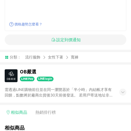
價格趨勢怎麼看？
設定到價通知
分類：
流行服飾
女性下著
寬褲
OB嚴選
需透過LINE購物前往並在同一瀏覽器於「半小時」內結帳才享有
回饋，點數將於廠商出貨後30天前後發送。 若用戶寄送地址非台
灣地區，將不符合贈點資格。 預購商品贈點日期依實際出貨日為
主。
相似商品
熱銷排行榜
相似商品