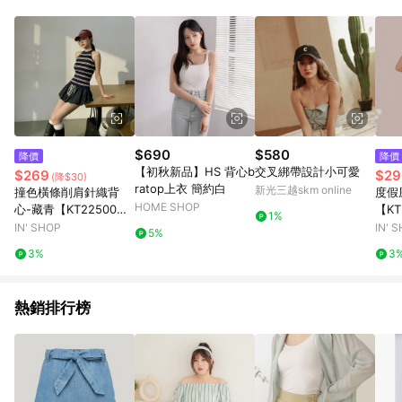
$690
$580
降價
降價
【初秋新品】HS 背心b
交叉綁帶設計小可愛
$269
$29
(降$30)
ratop上衣 簡約白
新光三越skm online
撞色橫條削肩針織背
度假
HOME SHOP
心-藏青【KT22500
【KT
1%
5】
IN' SHOP
IN' 
5%
3%
3
熱銷排行榜