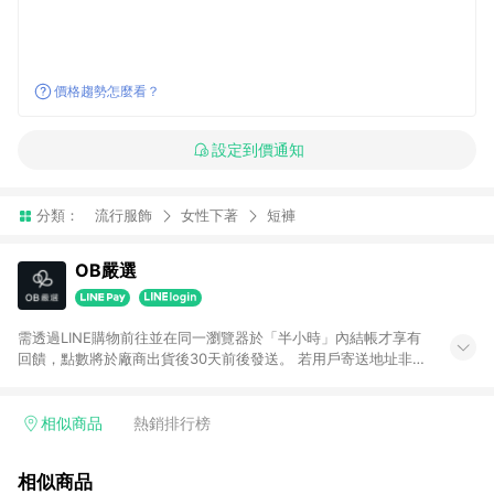
價格趨勢怎麼看？
設定到價通知
分類：
流行服飾
女性下著
短褲
OB嚴選
需透過LINE購物前往並在同一瀏覽器於「半小時」內結帳才享有
回饋，點數將於廠商出貨後30天前後發送。 若用戶寄送地址非台
灣地區，將不符合贈點資格。 預購商品贈點日期依實際出貨日為
主。
相似商品
熱銷排行榜
相似商品