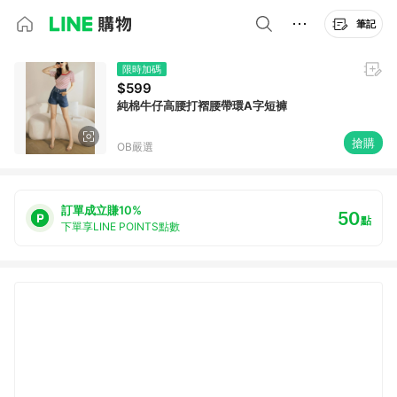
筆記
限時加碼
$599
純棉牛仔高腰打褶腰帶環A字短褲
搶購
OB嚴選
訂單成立賺10%
50
點
下單享LINE POINTS點數