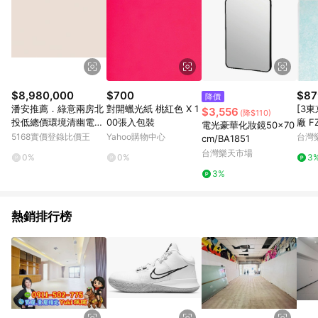
$8,980,000
$700
$87
降價
潘安推薦．綠意兩房北
對開蠟光紙 桃紅色 X 1
[3東
$3,556
(降$110)
投低總價環境清幽電梯
00張入包裝
廠 F
電光豪華化妝鏡50x70
美宅｜台北市北投區溫
淨機
5168實價登錄比價王
Yahoo購物中心
台灣
cm/BA1851
泉路
可用2
台灣樂天市場
0%
0%
3
A51 
3%
熱銷排行榜