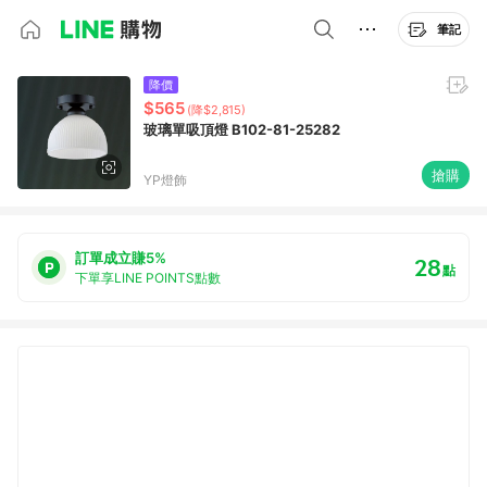
筆記
降價
$565
(降$2,815)
玻璃單吸頂燈 B102-81-25282
搶購
YP燈飾
訂單成立賺5%
28
點
下單享LINE POINTS點數