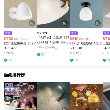
$2,120
降價
降價
降價
【大巨光】北歐風 E27
$750
$510
$71
(降$3,750)
(降$390)
x3+1 吸頂燈-中(BM-5
E27 北歐風壁燈 B69-1
E27 玻璃造型吸頂燈 3
工業
1738)
Yahoo購物中心
3-65433
6-61818
64-7
YP燈飾
燈飾123
YP燈
1%
5%
3%
5
熱銷排行榜