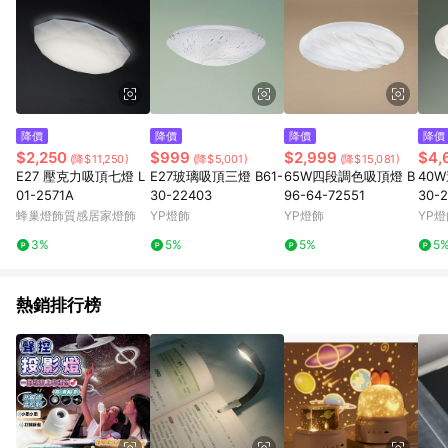
降價
降價
降價
降價
$2,250
$999
$2,999
$4,
(降$11,250)
(降$5,001)
(降$15,081)
E27 壓克力吸頂七燈 L
E27玻璃吸頂三燈 B61-
65W四段調色吸頂燈 B
40W
01-2571A
30-22403
96-64-72551
30-2
蜂巢燈飾質感居家燈飾
YP燈飾
YP燈飾
YP燈
3%
5%
5%
5
熱銷排行榜