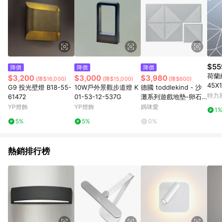
$55
降價
降價
降價
荷蘭
$3,200
$3,000
$3,980
(降$16,000)
(降$15,000)
(降$600)
45X
G9 投光壁燈 B18-55-
10W戶外景觀步道燈 K
德國 toddlekind - 沙
多邊
特力
61472
01-53-12-537G
灘系列遊戲地墊-卵石
灰
YP燈飾
YP燈飾
媽咪愛
1
5%
5%
0%
熱銷排行榜