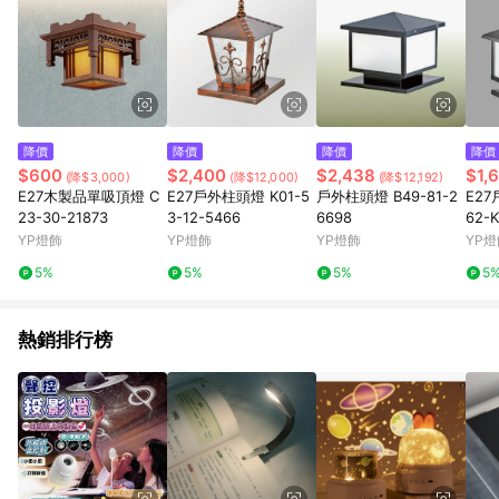
降價
降價
降價
降價
$600
$2,400
$2,438
$1,
(降$3,000)
(降$12,000)
(降$12,192)
E27木製品單吸頂燈 C
E27戶外柱頭燈 K01-5
戶外柱頭燈 B49-81-2
E27
23-30-21873
3-12-5466
6698
62-
YP燈飾
YP燈飾
YP燈飾
YP燈
5%
5%
5%
5
熱銷排行榜