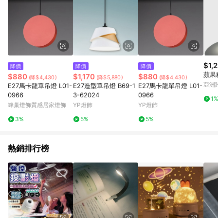
$1,
降價
降價
降價
蘋果
$880
$1,170
$880
(降$4,430)
(降$5,880)
(降$4,430)
亞洲
E27馬卡龍單吊燈 L01-
E27造型單吊燈 B69-1
E27馬卡龍單吊燈 L01-
Pinko
0966
3-62024
0966
1
蜂巢燈飾質感居家燈飾
YP燈飾
YP燈飾
3%
5%
5%
熱銷排行榜