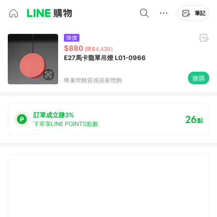
筆記
降價
$880
(降$4,430)
E27馬卡龍單吊燈 L01-0966
搶購
蜂巢燈飾質感居家燈飾
訂單成立賺3%
26
點
下單享LINE POINTS點數