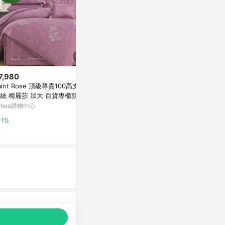
7,980
限時加碼
歷史低價
aint Rose 頂級尊貴100高支數
$149
$5,824
(降$1
絲 梅麗莎 加大 百貨專櫃款10
隔日到貨 冰涼床包 涼感床包 冰
LINEN TA
%天絲兩用被床包四件組
ahoo購物中心
絲床包 涼感床單 涼感保潔墊 雙
組
人床包 素色冰絲床單 單人床包
蝦皮購物
Marais 瑪黑家
1%
加大床包 絲滑床包
12%
0.5%
品推薦，商品資料更新會有