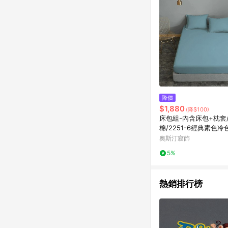
降價
$1,880
(降$100)
床包組-內含床包+枕套
棉/2251-6經典素色冷
藍
奧斯汀寢飾
5%
熱銷排行榜