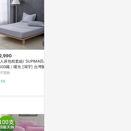
2,990
$679
$790
人床包枕套組/ SUPIMA匹馬棉
LAMINA吉祥富貴精梳棉單人床
純棉素色床包
 500織 / 曙光 [鴻宇] 台灣製 - 2
包-燿金
特力屋
21
宇寢飾
Yahoo購物中心
1%
5%
1%