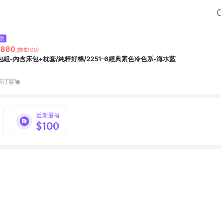
價
,880
(降$100)
包組-內含床包+枕套/純粹好棉/2251-6經典素色冷色系-海水藍
斯汀寢飾
近期最省
$100