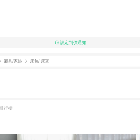
設定到價通知
寢具/家飾
床包/ 床罩
排行榜