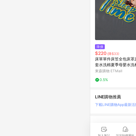
降價
$220
(降$33)
床單單件床笠全包床罩
套水洗棉夏季母嬰水洗
件套
東森購物 ETMall
0.5%
LINE購物推薦
下載LINE購物App
最新活
LINE 購物是匯集購
時間差，請務必點擊商品
加入筆記
設定到價通知