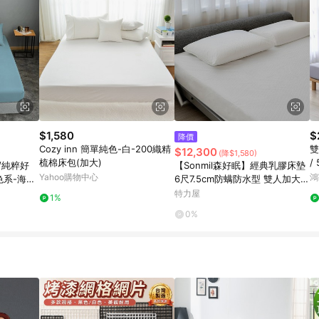
$1,580
$
降價
Cozy inn 簡單純色-白-200織精
雙
$12,300
(降$1,580)
梳棉床包(加大)
/
/純粹好
【Sonmil森好眠】經典乳膠床墊
3
Yahoo購物中心
鴻
色系-海水
6尺7.5cm防螨防水型 雙人加大床
墊 180x190cm｜100%天然乳膠
特力屋
1%
床墊 取代獨立筒彈簧床
0%