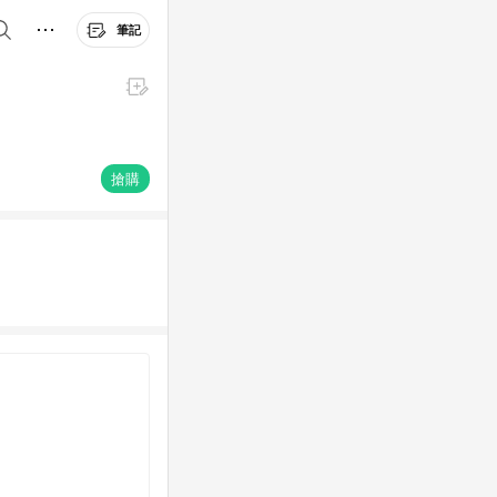
筆記
搶購