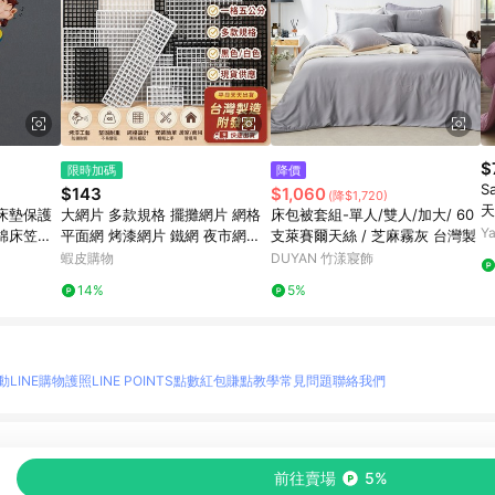
$
限時加碼
降價
S
$143
$1,060
(降$1,720)
天
床墊保護
大網片 多款規格 擺攤網片 網格
床包被套組-單人/雙人/加大/ 60
0
Y
棉床笠三
平面網 烤漆網片 鐵網 夜市網片
支萊賽爾天絲 / 芝麻霧灰 台灣製
大網格 掛網 網片寵物圍 網格掛
蝦皮購物
DUYAN 竹漾寢飾
籃 網片 鐵網格
14%
5%
動
LINE購物護照
LINE POINTS點數紅包
賺點教學
常見問題
聯絡我們
物情報與商品資訊的整合性平台，並依購物情報中的趨勢與風格做合作網路商家的延伸商
前往賣場
5%
至各合作網路商家，確認現售價與購物條件，一切資訊以合作廠商網頁為準。