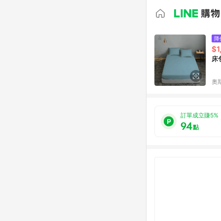
降
$1
床
奧
訂單成立賺5%
94
點