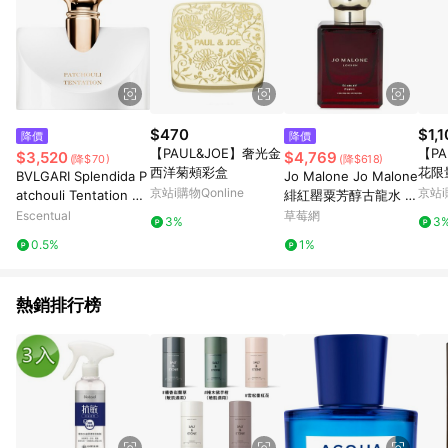
$470
$1,
降價
降價
【PAUL&JOE】奢光金
【P
$3,520
$4,769
(降$70)
(降$618)
西洋菊頰彩盒
花限
BVLGARI Splendida P
Jo Malone Jo Malone
京站i購物Qonline
京站i
atchouli Tentation Ea
緋紅罌粟芳醇古龍水 5
u de Parfum Spray 5
0ml/1.7oz-古龍水
Escentual
草莓網
3%
3
0ml
0.5%
1%
熱銷排行榜