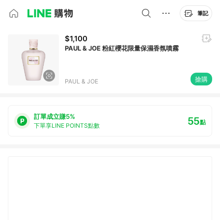
筆記
$1,100
PAUL & JOE 粉紅櫻花限量保濕香氛噴霧
搶購
PAUL & JOE
訂單成立賺5%
55
點
下單享LINE POINTS點數