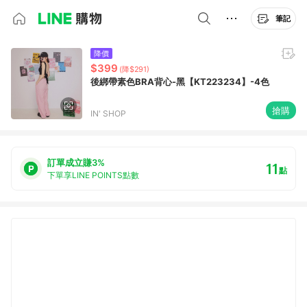
筆記
降價
$399
(降$291)
後綁帶素色BRA背心-黑【KT223234】-4色
搶購
IN' SHOP
訂單成立賺3%
11
點
下單享LINE POINTS點數