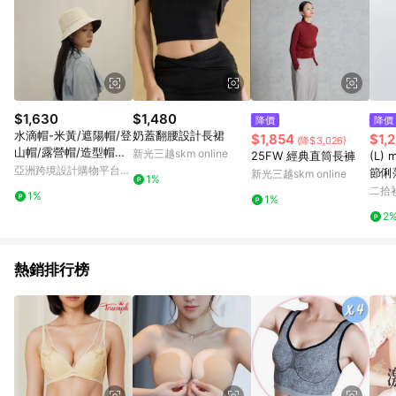
$1,630
$1,480
降價
降價
水滴帽-米黃/遮陽帽/登
奶蓋翻腰設計長裙
$1,854
$1,
(降$3,026)
山帽/露營帽/造型帽子/
新光三越skm online
25FW 經典直筒長褲
(L)
戶外帽/鐘型帽/漁夫
亞洲跨境設計購物平台
節俐
新光三越skm online
1%
Pinkoi
二拾衫
1%
1%
2
熱銷排行榜