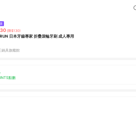
價
530
(降$130)
URUN 日本牙齒專家 折疊滾輪牙刷 成人專用
王鍋具旗艦館
%
OINTS點數