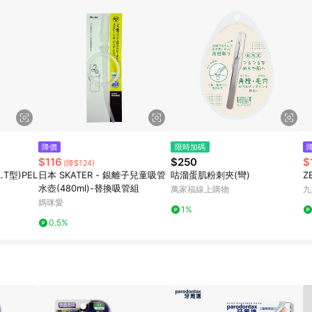
降價
限時加碼
$116
$250
$
(降$124)
T型)PEL
日本 SKATER - 銀離子兒童吸管
咕溜蛋肌粉刺夾(彎)
Z
水壺(480ml)-替換吸管組
萬家福線上購物
九
媽咪愛
1%
0.5%