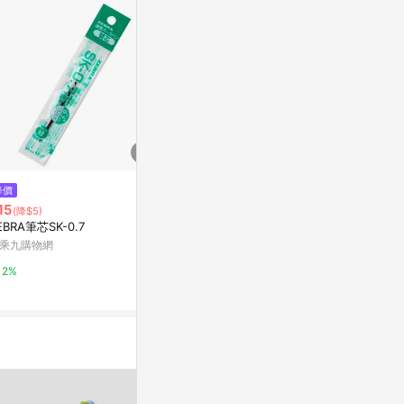
$113
$395
降價
Skater PET水壺480ml吸管用配
asdfkitt
15
(降$5)
件
木柄藍色矽膠
EBRA筆芯SK-0.7
料.挖果醬.罐
Yahoo購物中心
Yahoo購物中
乘九購物網
0%
0%
2%