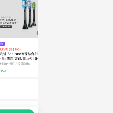
$1,088
降價
降價
【日本 SAKA
1,190
$129
(降$390)
(降$50)
充電式 電動
利浦 Sonicare智臻綜合刷頭3
獅王細潔標準牙刷
PChome 24h
-黑: 潔淨/護齦/亮白各1 (HX90
萬家福線上購物
3/96)
利浦台灣官方直購體驗
1%
15%
15%
品推薦，商品資料更新會有