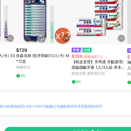
$729
/卡) 5S
奈森克林 I型牙間刷(12入/卡) M
$189
$
(雙重省$271)
*12盒
【蝦皮直營】牙周適 牙齦護理/
飛
神腦生活
固齒護齦牙膏 1入/3入組 草本修
入
護 深層潔淨
蝦皮直營_最快當日到
7
飛
5%
6%
動
LINE購物護照
LINE POINTS點數紅包
賺點教學
常見問題
聯絡我們
物情報與商品資訊的整合性平台，並依購物情報中的趨勢與風格做合作網路商家的延伸商