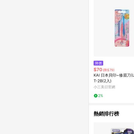
降價
$70
(降$79)
KAI 日本貝印~修眉刀(L.
T-2B(2入)
小三美日官網
2%
熱銷排行榜