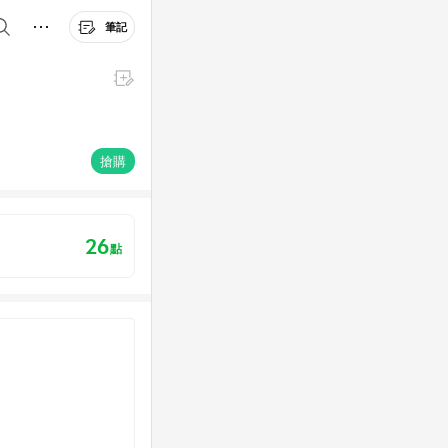
筆記
搶購
26
點