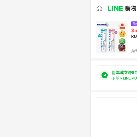
降
$
K
鼎
訂單成立賺5
下單享LINE P