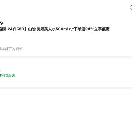
29
箱購-24件588】山陰 美姬美人水500ml 👉下單選24件立享優惠
藥本舖官方網站
%
OINTS點數