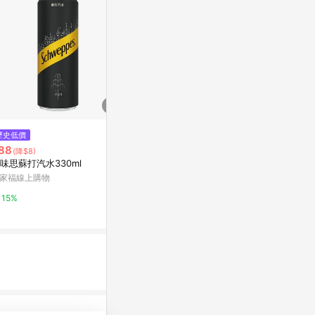
$46
歷史低價
歷史低價
多喝水MORE氣
88
$528
(降$8)
(降$48)
萬家福線上購
味思蘇打汽水330ml
舒味思蘇打汽水330ml
家福線上購物
萬家福線上購物
15%
15%
15%