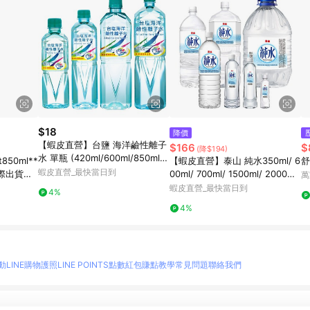
$18
降價
【蝦皮直營】台鹽 海洋鹼性離子
$166
$
(降$194)
水 單瓶 (420ml/600ml/850ml/1
50ml**
【蝦皮直營】泰山 純水350ml/ 6
舒
500ml) 鹼性水 礦泉水
蝦皮直營_最快當日到
際出貨為
00ml/ 700ml/ 1500ml/ 2000ml/
萬
箱 多款可選
蝦皮直營_最快當日到
4%
4%
動
LINE購物護照
LINE POINTS點數紅包
賺點教學
常見問題
聯絡我們