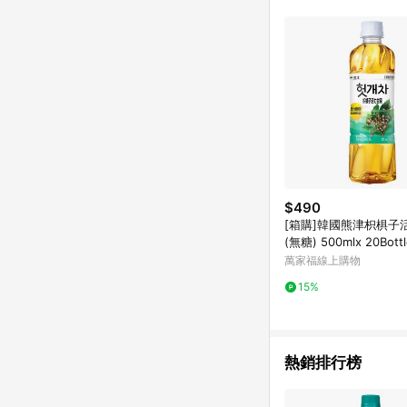
$490
[箱購]韓國熊津枳椇子
(無糖) 500mlx 20Bott
萬家福線上購物
15%
熱銷排行榜