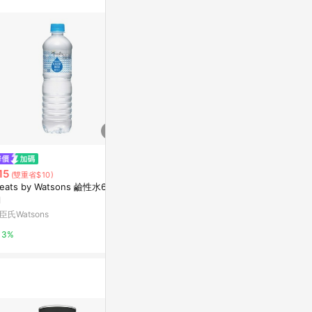
$160
$209
一引麵味露-昆布鰹魚（4倍濃
清境純水/600
15
(雙重省$10)
縮） 1000ml
reats by Watsons 鹼性水600
史泰博台灣
l
微風精品線上
2%
臣氏Watsons
0%
3%