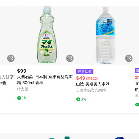
$99
歷史低價
活力甘茶
火箭石鹼-日本製 蔬果碗盤洗潔
$
$49
(降$20)
le瓶
精 600ml 青檸
T
山陰 美姬美人水2L
特力屋
m
日藥本舖官方網站
屈
1%
3%