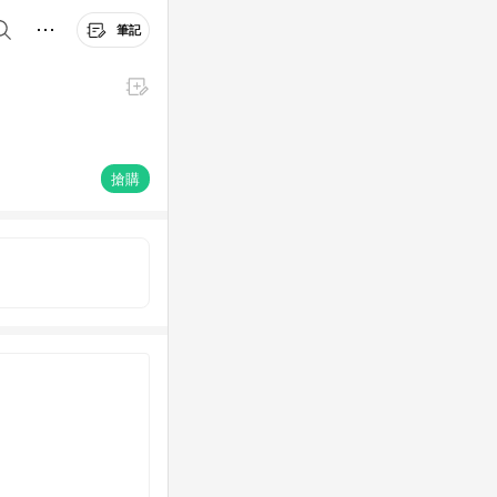
筆記
搶購