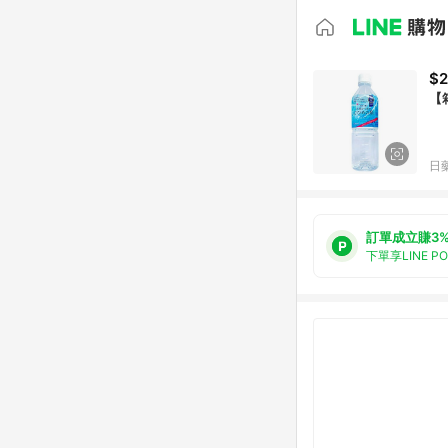
$
【
日
訂單成立賺3
下單享LINE P