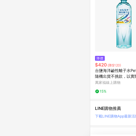
降價
$420
(降$120)
台鹽海洋鹼性離子水Pet8
隨機出貨不挑款，以實
準。**
萬家福線上購物
15%
LINE購物推薦
下載LINE購物App
最新活