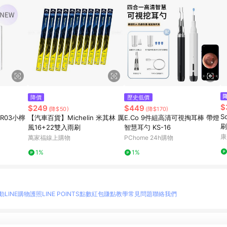
降價
歷史低價
$
$249
$449
(降$50)
(降$170)
S
R03小檸
【汽車百貨】Michelin 米其林 厲
E.Co 9件組高清可視掏耳棒 帶燈
刷
風16+22雙入雨刷
智慧耳勺 KS-16
康
萬家福線上購物
PChome 24h購物
1%
1%
動
LINE購物護照
LINE POINTS點數紅包
賺點教學
常見問題
聯絡我們