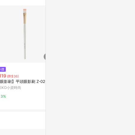
$1,950
降價
歷史低價
MAC Cosmeti
119
$129
(降$36)
(降$50)
Slanted Flat
眼影刷】平頭眼影刷 Z-020
YOSHI時尚奶茶色_敷臉刷1入
rush
M.A.C 官網
EKO小資時尚
日藥本舖官方網站
10%
3%
3%