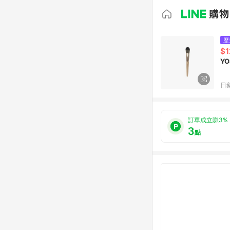
歷
$1
Y
日
訂單成立賺3%
3
點