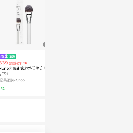
限時加碼
限時加碼
339
$1,100
$399
(雙重省$76)
olone大藝術家純粹舌型定妝
小圓頭精準修飾刷
Rosy Ros
/F51
帶組-迷你版
SHISEIDO 資生堂國際櫃｜官方旗
是美網購eShop
艦店
康是美網購eSh
8%
5%
2%