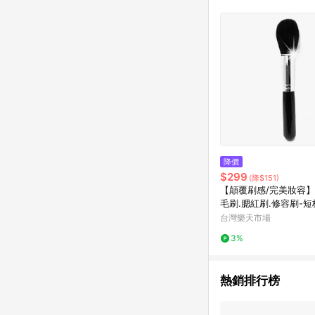
降價
$299
(降$151)
【顛覆刷感/完美妝容】
毛刷.腮紅刷.修容刷-短
[51908]
台灣樂天市場
3%
熱銷排行榜