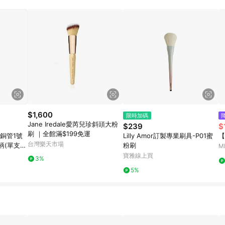
$1,600
限時加碼
Jane Iredale愛芮兒珍斜頭大粉
$239
$
刷 ｜全館滿$199免運
銅管1號
Lilly Amor訂製專業刷具-P01蜜
【
台灣樂天市場
柄(單支)
粉刷
M
寶雅線上買
3%
5%