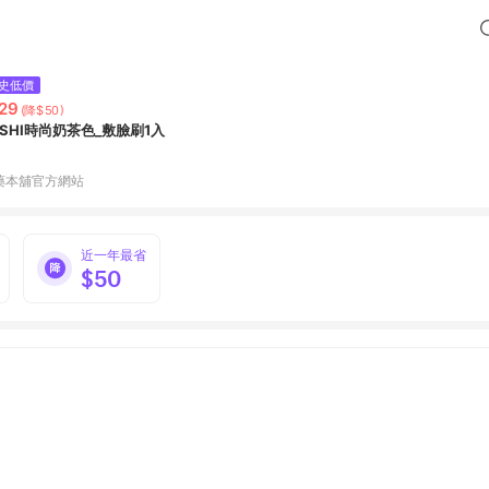
史低價
29
(降$50)
OSHI時尚奶茶色_敷臉刷1入
藥本舖官方網站
近一年最省
$50