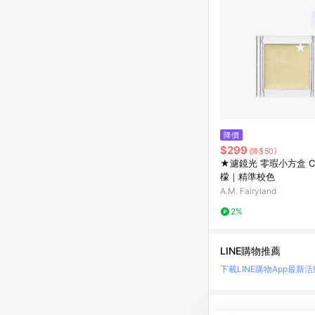
降價
$299
(降$50)
★濾鏡光 零瑕小方盒 C
檬｜精準校色
A.M. Fairyland
2%
LINE購物推薦
下載LINE購物App
最新活