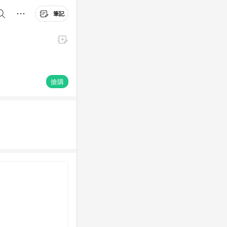
筆記
搶購