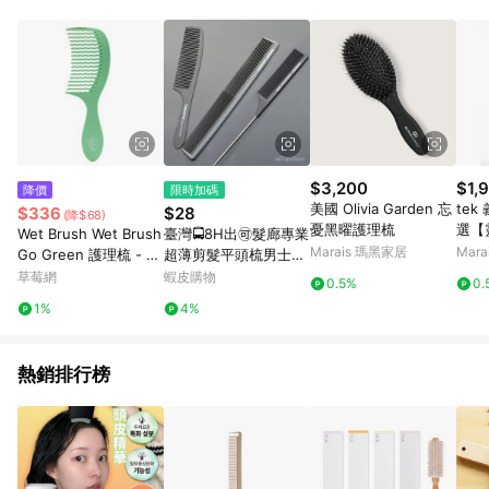
$3,200
$1,
降價
限時加碼
美國 Olivia Garden 忘
te
$336
$28
(降$68)
憂黑曜護理梳
選【
Wet Brush Wet Brush
臺灣🚍8H出🉑髮廊專業
Marais 瑪黑家居
Mar
Go Green 護理梳 - #
超薄剪髮平頭梳男士髮
茶樹油 1pc-齒梳
型師專用蘋果美髮梳子
草莓網
蝦皮購物
0.5%
0.
理髮兩麵防靜
1%
4%
熱銷排行榜