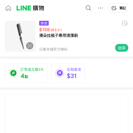
筆記
降價
$159
(降$31)
潘朵拉梳子專用清潔刷
搶購
日藥本舖官方網站
訂單成立賺3%
近期最省
4
$31
點