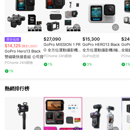
$27,090
$15,300
$24
歷史低價
GoPro MISSION 1 PR
GoPro HERO13 Black
GoPr
$14,125
(降$1,300)
O 全方位運動攝影機街
全方位運動攝影機(極
全能
GoPro Hero13 Black
拍套組 公司貨
地白)CHDHX-132-RW
PChome 24h購物
GoPro忠欣
PCh
雙磁吸快接套組 公司貨
PChome 24h購物
1%
3%
1
1%
熱銷排行榜