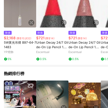
降價
降價
降價
降價
$2,168
$721
$721
$72
(降$10,832)
(降$14)
(降$14)
5W黃光吊燈 B97-64-7
Urban Decay 24/7 Gli
Urban Decay 24/7 Gli
Urba
1483
de-On Lip Pencil 1.2g
de-On Lip Pencil 1.2g
de-O
714
Peyote
Nak
YP燈飾
Escentual
Escentual
Esce
5%
0.5%
0.5%
0.
熱銷排行榜