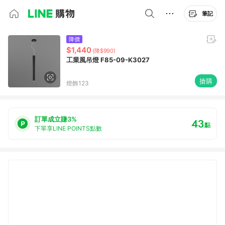
筆記
降價
$1,440
(降$990)
工業風吊燈 F85-09-K3027
搶購
燈飾123
訂單成立賺3%
43
點
下單享LINE POINTS點數