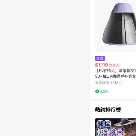
降價
$1,110
(降$66)
【巴黎精品】遮陽帽空頂
50+抗UV防曬戶外男女
1am7
東森購物 ETMall
0.5%
熱銷排行榜