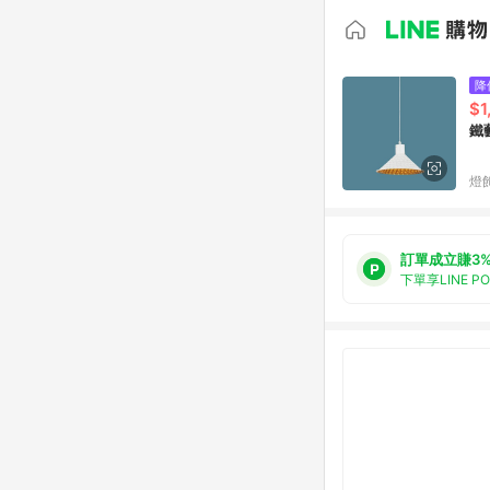
降
$1
鐵
燈飾
訂單成立賺3
下單享LINE P