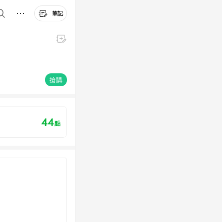
筆記
搶購
44
點