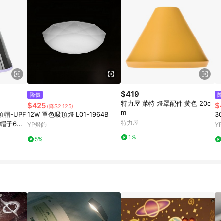
$419
降價
特力屋 萊特 燈罩配件 黃色 20c
$425
$
(降$2,125)
m
帽-UPF
12W 單色吸頂燈 L01-1964B
3
特力屋
帽子6色a
YP燈飾
Y
1%
5%