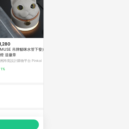
1,280
$99
降價
MUSE 吊牌貓咪水管下發光水
太星電工的智能聲控燈座 WD613
$628
(降$3,3
泥燈 送徽章
Yahoo購物中心
金屬單吊燈 A4
洲跨境設計購物平台 Pinkoi
YP燈飾
1%
1%
5%
品推薦，商品資料更新會有