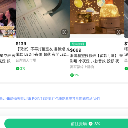
$139
$
限時加碼
【現貨】不再打擾室友 書籤燈 充
曙
$699
電款 LED小夜燈 超薄 夜間LED
星空燈 夜
浪漫精靈投影燈【多款可選】 投
便攜式 便籤燈 夾書燈 讀書燈 交
台灣樂天市場
亞
氛燈 銀河
影燈 小夜燈 八款音效 投影 夜燈
換禮物｜領券最高折$220
物 車載星
禮物 交換禮物 宇宙星空 戀人 生
萬家福線上購物
3%
日派對 海洋世界
1%
動
LINE購物護照
LINE POINTS點數紅包
賺點教學
常見問題
聯絡我們
物情報與商品資訊的整合性平台，並依購物情報中的趨勢與風格做合作網路商家的延伸商
前往賣場
3%
至各合作網路商家，確認現售價與購物條件，一切資訊以合作廠商網頁為準。