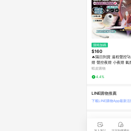
限時加碼
$160
🔥隔日到貨 遠程聲控
燈 聲控夜燈 小夜燈 氣
投影燈 星空投影燈 禮
蝦皮購物
空燈
4.4%
LINE購物推薦
下載LINE購物App
最新活
LINE 購物是匯集購
時間差，請務必點擊商品
加入筆記
設定到價通知