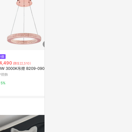
降價
降價
降價
4,490
$3,335
$7,371
(降$22,510)
(降$16,665)
(降$5,
0W 3000K吊燈 B209-090112
E27吸頂五燈 B52-29-72891
LED120W
F37-21-9164
P燈飾
YP燈飾
燈飾123
5%
5%
3%