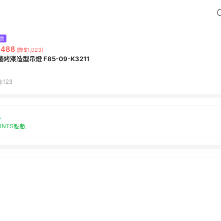
價
,488
(降$1,023)
藝烤漆造型吊燈 F85-09-K3211
123
%
OINTS點數