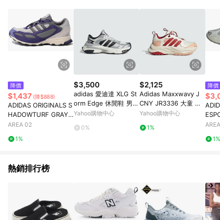
動。
$3,500
$2,125
降價
降價
adidas 愛迪達 XLG St
Adidas Maxxwavy J
$1,437
$3,
(降$888)
orm Edge 休閒鞋 男女
CNY JR3336 大童 運
ADIDAS ORIGINALS S
ADID
鞋 白銀灰 馬牌輪胎大
動休閒鞋 緩震 舒適 穿
Yahoo購物中心
Yahoo購物中心
HADOWTURF GRAY
ESP
底 JS0059
搭 米 紅
PURPLE
TE
AREA 02
AREA
0%
1%
1%
1
熱銷排行榜