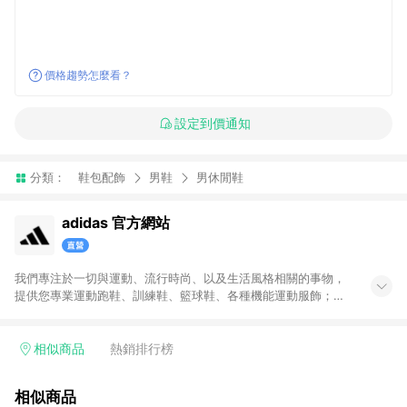
價格趨勢怎麼看？
設定到價通知
分類：
鞋包配飾
男鞋
男休閒鞋
adidas 官方網站
我們專注於一切與運動、流行時尚、以及生活風格相關的事物，
提供您專業運動跑鞋、訓練鞋、籃球鞋、各種機能運動服飾；也
帶給您代表時尚潮流、街頭經典的adidas Originals原創單品。官
方購物網將全系列的運動與Originals商品一次呈現給您，搭配不
定期舉辦的優惠活動，加上滿1,500免運與七天鑑賞期服務，讓您
相似商品
熱銷排行榜
能輕鬆入手世界頂級的運動與時尚單品，和我們一起變得更好。
無點數回饋商品: Prada聯名系列、Yeezy系列、網路獨家專區、
相似商品
品牌聯名專區及特殊指定商品，恕不參與LINE購物點數回饋活