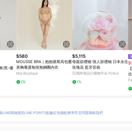
$580
$5,115
MOUSSE BRA｜抱抱慕斯高包覆
母親節禮物 情人節禮物 日本永生
$
美胸養護無痕無鋼圈內衣
玫瑰花 藍牙音箱
(黑-優
【
Mia Boutique
亞洲跨境設計購物平台 Pinkoi
住
款
Fa
2%
1%
動
LINE購物護照
LINE POINTS點數紅包
賺點教學
常見問題
聯絡我們