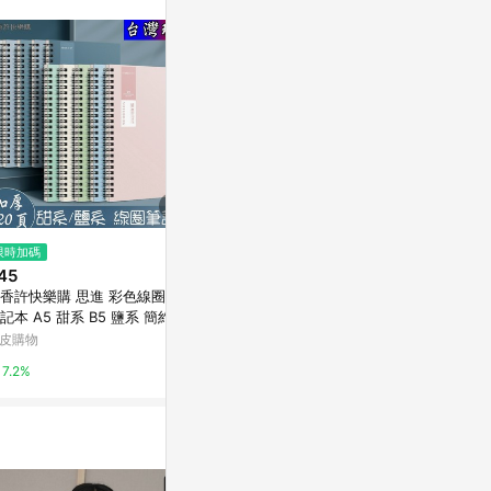
$199
限時加碼
限時加碼
【5入組】書寫/清潔 多功能隨身
45
$25
酒精噴霧筆 (顏色隨機)
香許快樂購 思進 彩色線圈本
筆膠 口紅膠筆
Yahoo購物中心
記本 A5 甜系 B5 鹽系 簡約 辦
點膠 膠棒 馬
記事本 加厚 學生 加厚橫線本
貼勞作 手帳文
皮購物
蝦皮購物
0.3%
翻 日記本
77811
7.2%
4%