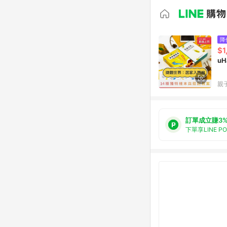
降
$1
u
親子
訂單成立賺3
下單享LINE P