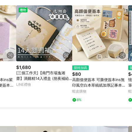
$1,680
限時加碼
[三個工作天]【南門市場逸湘
$80
$
齋】滴雞精14入禮盒 (熬夜補給
ins紫
高顏值便簽本 可撕便簽本ins無
憶
考生提神 日常保健 養生飲品 年
LINE禮物
便簽本高
印風空白本草稿紙加厚記事本學
筆
節禮盒 過年送禮)
便簽紙 書
生筆記本小方磚便攜可撕本子 書
公
蝦皮購物
蝦
空白筆記本 空白書
侧
8%