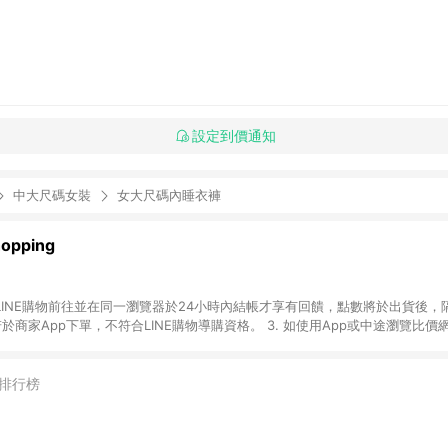
設定到價通知
中大尺碼女裝
女大尺碼內睡衣褲
pping
透過LINE購物前往並在同一瀏覽器於24小時內結帳才享有回饋，點數將於出貨後，
若於商家App下單，不符合LINE購物導購資格。 3. 如使用App或中途瀏覽比
或由網頁版（電腦／手機版網頁）切換為App都將會造成追蹤中斷而無法進行LINE 
含預購商品）未符合完成訂單出貨及結帳，則不符合贈點資格。 5. LINE 購物
時間差，如顯示之商品規格、價位、贈品等與親子天下Shopping銷售網頁
排行榜
述或其他原因，致使消費者無接收到點數回饋或點數回饋有爭議，親子天下Shoppi
情以親子天下Shopping網站公告為準。