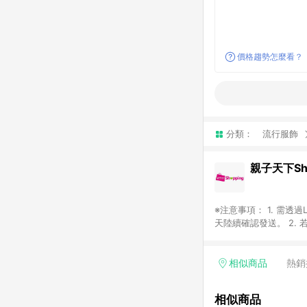
價格趨勢怎麼看？
分類：
流行服飾
親子天下Sho
※注意事項： 1. 需
天陸續確認發送。 2. 
Google等其他網頁、
4. 若購買之訂單（包
平台，商品資料更新會有
相似商品
熱銷
標示為準。 6. 若上
款與最終解釋權，活動詳
相似商品