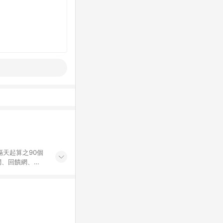
隔天起算之90個
價網、回饋網、
Points回饋。
為購物資訊整合性
不符，以銷售網頁
ng保有更改條