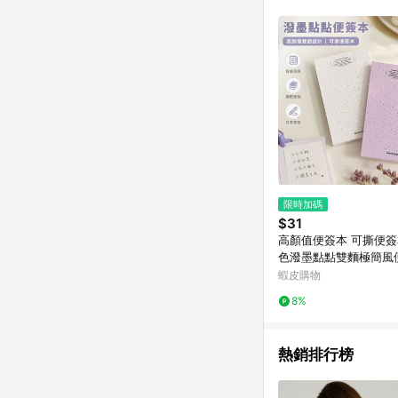
限時加碼
$31
高顏值便簽本 可撕便簽本
色潑墨點點雙麵極簡風
顔值文具手帳素材超厚
蝦皮購物
文具用品批發 質感文具
8%
熱銷排行榜