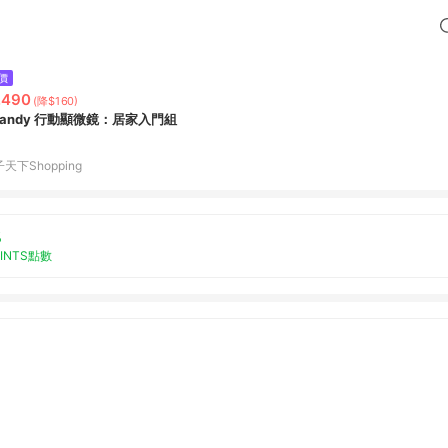
價
,490
(降$160)
Handy 行動顯微鏡：居家入門組
天下Shopping
%
OINTS點數