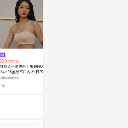
$118
降價
降價
貓咪小品 花
520
$614
(降$160)
(降$53)
那天
辣翻這一夏專區】狠狠HOLD
3M無痕極淨防水收納系列-多用
亞洲跨境設計購物
24HRS無感平口內衣(日不落
途排鉤組G2
)
shionforyes
特力屋
1%
5%
1%