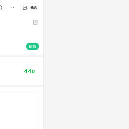
筆記
搶購
44
點