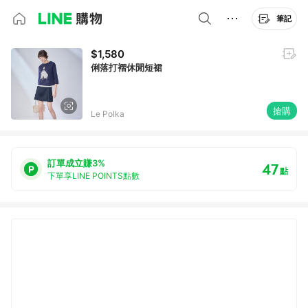
筆記
$1,580
俐落打褶休閒短裙
搶購
Le Polka
訂單成立賺3%
47
點
下單享LINE POINTS點數