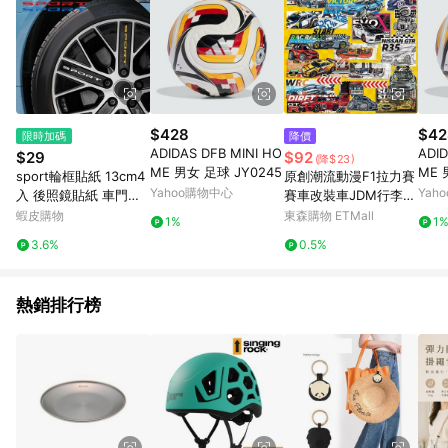
$428
$42
限時加碼
降價
ADIDAS DFB MINI HO
ADID
$29
$92
(降$23)
ME 男女 足球 JY0245
ME 
sport輪框貼紙 13cm4
原創潮流動漫F1拉力賽
Yahoo購物中心
Yah
入 後照鏡貼紙 車門把
賽車改裝車JDM行李箱
手貼 汽車貼紙 輪圈貼
貼紙筆記本電腦平板汽
蝦皮購物
東森購物 ETMall
1%
1
紙 車輪貼紙 車貼【CW
車摩托車電動車頭盔劃
3.6%
0.5%
0409】普特汽車精品
痕玻璃門裝飾貼畫防水
熱銷排行榜