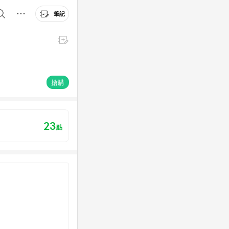
筆記
搶購
23
點