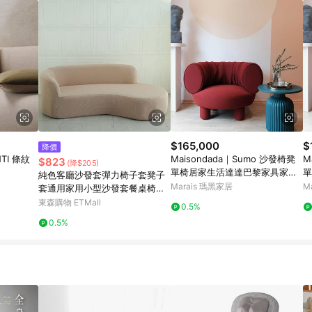
$165,000
$
降價
NTI 條紋
Maisondada｜Sumo 沙發椅凳
M
$823
(降$205)
單椅居家生活達達巴黎家具家飾
單
純色客廳沙發套彈力椅子套凳子
- 淺灰
-
Marais 瑪黑家居
M
套通用家用小型沙發套餐桌椅套
座套
東森購物 ETMall
0.5%
0.5%