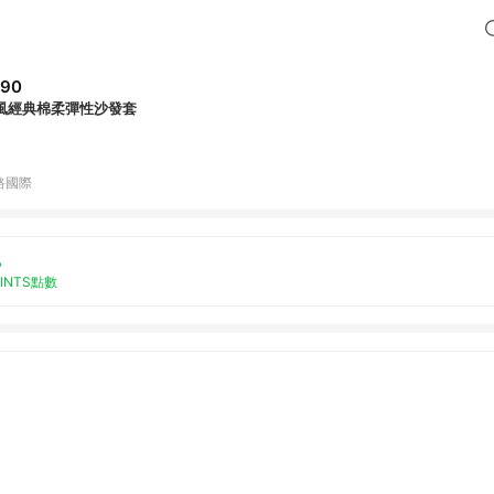
790
風經典棉柔彈性沙發套
路國際
%
OINTS點數