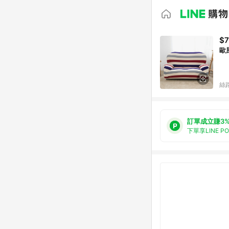
$
歐
絲
訂單成立賺3
下單享LINE P