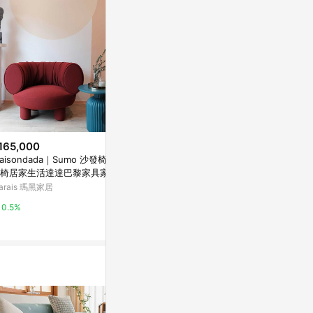
165,000
$15,900
$790
aisondada｜Sumo 沙發椅凳
伊登麻吉模組沙發 左扶手 窄 貓
歐風經典棉柔
椅居家生活達達巴黎家具家飾
抓亞麻米
絲路國際
 薑黃
arais 瑪黑家居
HOLA
3%
0.5%
1%