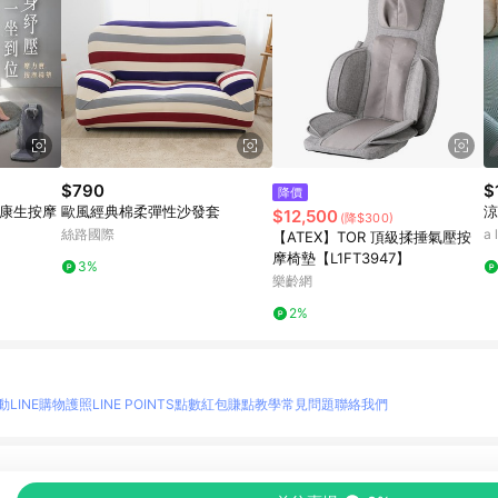
$790
$
降價
 康生按摩
歐風經典棉柔彈性沙發套
涼
$12,500
(降$300)
絲路國際
a
【ATEX】TOR 頂級揉捶氣壓按
摩椅墊【L1FT3947】
3%
樂齡網
2%
動
LINE購物護照
LINE POINTS點數紅包
賺點教學
常見問題
聯絡我們
物情報與商品資訊的整合性平台，並依購物情報中的趨勢與風格做合作網路商家的延伸商