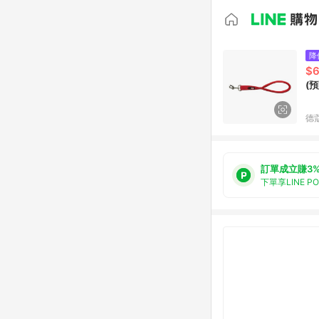
降
$
(預
德
訂單成立賺3
下單享LINE P