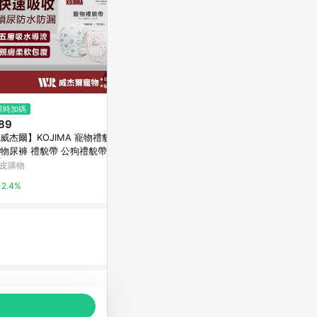
$2,280
限時加碼
限時加碼
【LINGO】
89
$1,472
毛起來
威杰爾】KOJIMA 寵物禮貌帶
[承佳] 優格 TOMA-PRO 天然%
物尿褲 禮貌帶 公狗禮貌帶 母
零穀配方 護膚美毛 優格狗 無榖
0%
生理褲 寵物尿布 狗尿布 狗尿
狗飼料 犬糧 老犬 熟齡犬 成犬 幼
皮購物
萬家福線上購物
【Y051】
犬
2.4%
1%
品推薦，商品資料更新會有