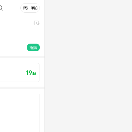
筆記
搶購
19
點