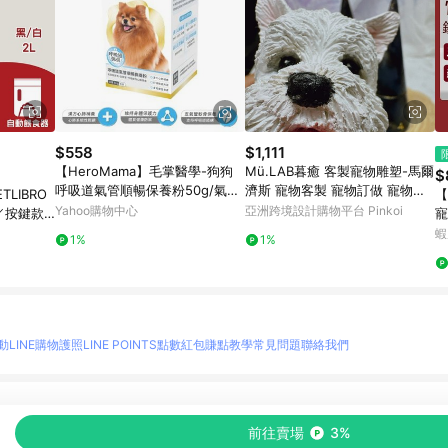
$558
$1,111
【HeroMama】毛掌醫學-狗狗
Mü.LAB暮癒 客製寵物雕塑-馬爾
$
呼吸道氣管順暢保養粉50g/氣管
濟斯 寵物客製 寵物訂做 寵物紀
LIBRO
【
保養
念
Yahoo購物中心
亞洲跨境設計購物平台 Pinkoi
款／按鍵款
寵
C005
狗
蝦
1%
1%
片
動
LINE購物護照
LINE POINTS點數紅包
賺點教學
常見問題
聯絡我們
物情報與商品資訊的整合性平台，並依購物情報中的趨勢與風格做合作網路商家的延伸商
前往賣場
3%
至各合作網路商家，確認現售價與購物條件，一切資訊以合作廠商網頁為準。