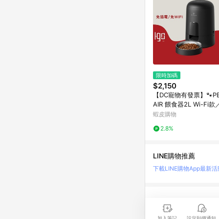
限時加碼
$2,150
【DC寵物有發票】🐾PET
AIR 餵食器2L Wi-Fi
寵物餵食器 自動餵食器 
蝦皮購物
2.8%
LINE購物推薦
下載LINE購物App
最新活
LINE 購物是匯集購
時間差，請務必點擊商品
加入筆記
設定到價通知