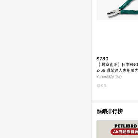
$780
【 麗室衛浴】日本ENGI
Z-58 職業達人專用萬
障救援工具
Yahoo購物中心
0%
熱銷排行榜