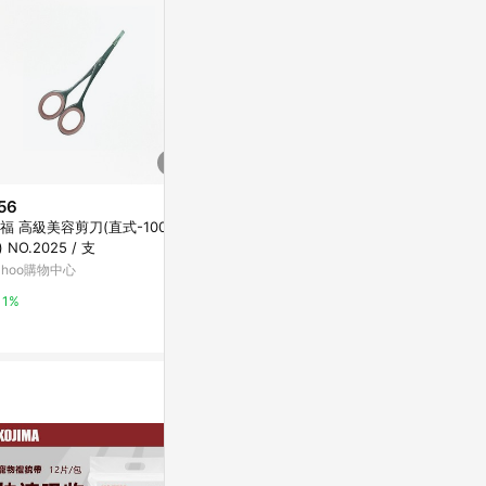
56
降價
降價
福 高級美容剪刀(直式-100m
$1,239
$249
(降$342)
(降$51)
) NO.2025 / 支
Trixie 寵物用品 北歐風皮革牽繩-
SUNYA 山雅 
ahoo購物中心
卡其 M-L: 1,00 m/20 mm (TX17
鏽鋼彎刀修枝
411)
德蔻天然有機產品
特力屋
1%
3%
1%