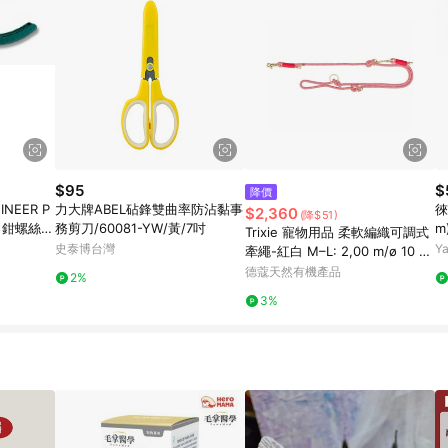
$95
$
降價
NEER P
力大牌ABEL砧鋒雙曲率防沾黏事
徠
$2,360
(降$51)
力鉗螺絲故
務剪刀/60081-YW/黃/7吋
m
Trixie 寵物用品 柔軟編織可調式
史泰博台灣
Y
牽繩-紅白 M–L: 2,00 m/ø 10 m
m (TX1984103)
德蔻天然有機產品
2%
3%