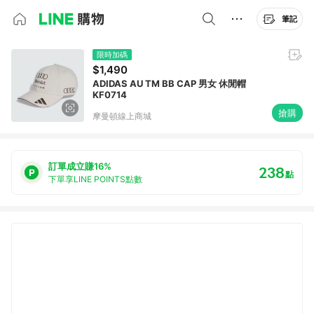
筆記
限時加碼
$1,490
ADIDAS AU TM BB CAP 男女 休閒帽
KF0714
搶購
摩曼頓線上商城
訂單成立賺16%
238
點
下單享LINE POINTS點數