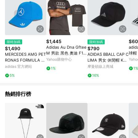
$1,445
$60
限時加碼
限時加碼
Adidas Au Dna Gftee
adi
$1,490
$790
M 男款 黑色 奧迪 F1
球帽
MERCEDES AMG PET
ADIDAS BBALL CAP C
賽車 文字 印花 T恤 短
ALL 
Yahoo購物中心
Yah
RONAS FORMULA 1
LIMA 男女 休閒帽 KV5
袖 KE6122
509(
TEAM BLUE WONDE
285
adidas 官方網站
摩曼頓線上商城
1%
1
RS 賽車手帽
5%
16%
熱銷排行榜