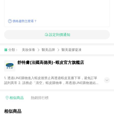
價格趨勢怎麼看？
設定到價通知
分類：
美妝保養
醫美品牌
醫美凝膠凝凍
舒特膚(法國高德美)-蝦皮官方旗艦店
1. 透過LINE購物進入蝦皮後禁止再透過蝦皮直播下單，避免訂單
認列異常 2. 請務必「清空」蝦皮購物車，再透過LINE購物連結至
蝦皮商店進行購買 ；先把商品加入購物車，再從LINE購物連結至
蝦皮結帳，將無法獲得點數回饋。 3. 請避免連續下單，若您完成
交易後，想下第二張訂單，請重新從LINE購物連結至蝦皮商店進
相似商品
熱銷排行榜
行購買 4. 電子票券及繳費服務類別：回饋０％。 5. 請留意，蝦
皮超市內的商品（蝦皮超市、蝦皮直送美妝、蝦皮免運直送）不
相似商品
隸屬於蝦皮商城，點數回饋請依照「蝦皮超市」商店頁為主。 6.