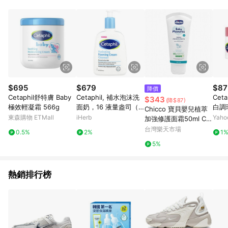
蝦皮商城之訂單適用於部分點數紅包，規範請依該紅包頁說明為
主。 7. 點數回饋將依照蝦皮提供扣除折價券、運費與蝦幣後之最
終金額進行計算。 8. 同一商品品項(即便不同尺寸規格)，皆會計
入同一筆返點上限進行計算 9. 用戶需於同一瀏覽器進行交易（若
自動跳轉 APP，請在 APP交易）。 10. 若使用不同物流或付款方
式，將拆分成不同筆訂單編號發送通知。 11. 若使用折價券折抵，
可能會有攤提折抵導致訂單金額些微落差 12. 蝦皮會將LINE的導
購跳轉紀錄與蝦皮的會員ID進行綁定，若後續七天內未透過其他
媒體來源導入蝦皮官網，則七天內於該蝦皮帳號下訂的首筆訂單
$695
$679
$87
降價
會被蝦皮認列為該LINE用戶導購跳轉時所成立之訂單。 13. 若同
Cetaphil舒特膚 Baby
Cetaphil, 補水泡沫洗
Cet
$343
(降$87)
一用戶使用一個以上蝦皮帳號透過LINE購物進行導購，將可能導
極效輕凝霜 566g
面奶，16 液量盎司（4
白調
Chicco 寶貝嬰兒植萃
致無法收到導購通知，亦可能無法收到點數，再請留意。 14. 請
73 毫升）
東森購物 ETMall
iHerb
Yah
加強修護面霜50ml CC
注意以下行為將可能導致無法取得 LINE POINTS 點數回饋資格：
B105970★衛立兒生活
台灣樂天市場
使用非指定之途徑及方式完成交易，或經由蝦皮系統判斷點擊路
0.5%
2%
1
館★
徑不符合回饋資格或規則者。 15. 若有贈點爭議，請務必於訂單
5%
日期+60天以內進行洽詢確認；超過60天(含)以上進行申訴，恕
無法贈點回饋。需檢附蝦皮訂單完成、LINE購物訂單記錄，如於
LINE購物訂單紀錄已呈現：「非本次前往蝦皮商店之品項，不符
熱銷排行榜
合回饋資格」，則不受理此案件。 [注意事項] 1.如導購途中用戶
由網頁版(電腦版/手機版網頁)切換為 App 會造成追蹤中斷而無法
進行 LINE POINTS 回饋 2.若購買過程中關閉蝦皮APP，則需重
新透過LINE購物前往蝦皮商城，否則無法進行LINE POINTS 回
饋。 / 3.如用戶先前往蝦皮商城將商品加入購物車，後續透過
LINE購物前往至蝦皮商城將購物車結清，此方案將不列入 LINE