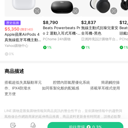
$8,790
$2,837
$12
歷史低價
Beats Powerbeats Pr
無線主動式抗噪兒童安
Beat
$5,350
(降$140)
o 2 運動入耳式耳機-極
全耳機-黑色
頭戴
Apple蘋果AirPods 4
速黑
PChome 24h購物
亞洲跨境設計購物平台
PCh
真無線藍牙耳機主動式
Pinkoi
降噪款
Yahoo購物中心
1%
1%
1
0%
商品描述
搭載超低失真驅動單元 腔體內部氣壓優化系統 簡易觸控操
作、IPX4防潑水 如同客製化般的配戴感 搭載單耳模式使用
更方便
LINE 購物是匯集購物情報與商品資訊的整合性平台，並依購物情報中的趨勢與
風格做合作網路商家的延伸商品推薦，商品資料更新會有時間差，請務必點擊
商品至各合作網路商家，確認現售價與購物條件，一切資訊以合作廠商網頁為
前往賣場
0.3%
準。