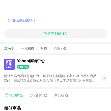
價格趨勢怎麼看？
設定到價通知
分類：
手機相機
耳機
抗噪耳機
Yahoo購物中心
提供百萬商品讓您超好逛，15天鑑賞期購物保障！ 3C及特殊商品
回饋，請以訂單成立通知為準 1. 請注意以下品類商品均無回饋：
-Apple相關商品/手機/票券/儲值金/虛擬點數 -黃金 (金幣 / 金條
/ 金元寶 /立體黃金 / 黃金擺飾 /黃金條塊) [2023/2/10起適用] -
電玩/遊戲/相機/單眼/鏡頭/拍立得 [2024/6/1起適用] -內接硬
相似商品
熱銷排行榜
商品描述
碟、外接硬碟、主機板/顯示卡[2026/5/18起適用] 2. 以下訂單將
不符合導購資格，亦不得使用點數紅包： - 點擊Yahoo奇摩APP
相似商品
的購回饋活動享Yahoo超贈點回饋者 - 購物中心商店之商品：商