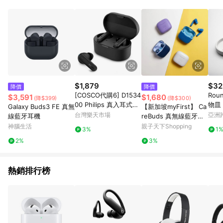
品賣場中有標示「商店」及顯示商店名稱者(指定活動店家除外)
3. 訂單回饋金額將扣除運費/購物金/超贈點/福利金/紅利折抵/折
價券等虛擬貨幣折抵 4. 大宗採購或批發轉賣不具回饋資格： 如
有相關事證認定您為大宗採購、批發轉賣而非最終消費使用者，
相關認定以Yahoo購物中心之認定為準
$1,879
$32
降價
降價
[COSCO代購6] D1534
Rou
$3,591
$1,680
(降$399)
(降$300)
00 Philips 真入耳式耳
物皿 
Galaxy Buds3 FE 真無
【新加坡myFirst】 Ca
機 TAT1108
墊 
台灣樂天市場
亞洲
線藍牙耳機
reBuds 真無線藍牙兒
Pinko
童耳機
神腦生活
親子天下Shopping
3%
1
2%
3%
熱銷排行榜