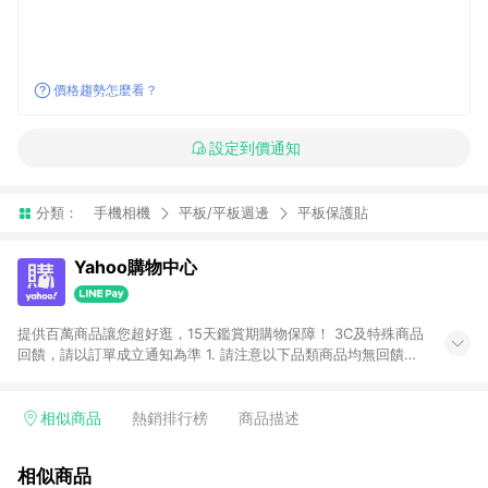
價格趨勢怎麼看？
設定到價通知
分類：
手機相機
平板/平板週邊
平板保護貼
Yahoo購物中心
提供百萬商品讓您超好逛，15天鑑賞期購物保障！ 3C及特殊商品
回饋，請以訂單成立通知為準 1. 請注意以下品類商品均無回饋：
-Apple相關商品/手機/票券/儲值金/虛擬點數 -黃金 (金幣 / 金條
/ 金元寶 /立體黃金 / 黃金擺飾 /黃金條塊) [2023/2/10起適用] -
電玩/遊戲/相機/單眼/鏡頭/拍立得 [2024/6/1起適用] -內接硬
相似商品
熱銷排行榜
商品描述
碟、外接硬碟、主機板/顯示卡[2026/5/18起適用] 2. 以下訂單將
不符合導購資格，亦不得使用點數紅包： - 點擊Yahoo奇摩APP
相似商品
的購回饋活動享Yahoo超贈點回饋者 - 購物中心商店之商品：商