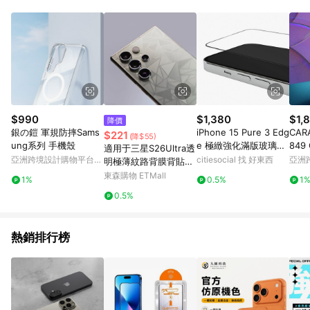
品賣場中有標示「商店」及顯示商店名稱者(指定活動店家除外)
3. 訂單回饋金額將扣除運費/購物金/超贈點/福利金/紅利折抵/折
價券等虛擬貨幣折抵 4. 大宗採購或批發轉賣不具回饋資格： 如
有相關事證認定您為大宗採購、批發轉賣而非最終消費使用者，
相關認定以Yahoo購物中心之認定為準
$990
$1,380
$1,
降價
銀の鎧 軍規防摔Sams
iPhone 15 Pure 3 Edg
CAR
$221
(降$55)
ung系列 手機殼
e 極緻強化滿版玻璃保
849 
適用于三星S26Ultra透
護貼 iPhone 15 Plus /
亞洲跨境設計購物平台
citiesocial 找 好東西
亞洲
明極薄紋路背膜背貼S2
15 Pro Max
Pinkoi
Pinko
5Ultra/S24Ultra貼紙
東森購物 ETMall
1%
0.5%
1
防指紋磨砂霧面后背S2
0.5%
3U卡通壓紋保護貼膜
熱銷排行榜