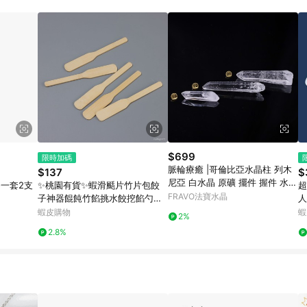
$699
限時加碼
脈輪療癒 |哥倫比亞水晶柱 列木
$137
$
尼亞 白水晶 原礦 擺件 握件 水晶
一套2支
✨桃園有貨✨蝦滑颳片竹片包餃
超
柱 3CS12-18,19,20
FRAVO法寶水晶
子神器餛飩竹餡挑水餃挖餡勺餡
人
料勺攪拌勺竹製 CGL7
壓
蝦皮購物
蝦
2%
磨
2.8%