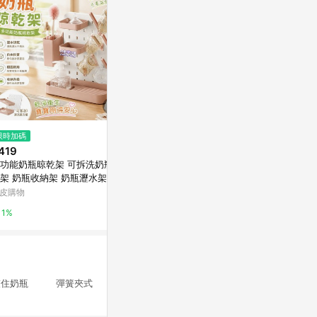
$531
$369
限時加碼
【寬口徑】比得兔PPSU奶瓶_36
Baby Cit
419
0ML
Yahoo購物中
功能奶瓶晾乾架 可拆洗奶瓶瀝
新光三越skm online
架 奶瓶收納架 奶瓶瀝水架 多
0%
能收納架 杯子瀝水架 奶瓶架
皮購物
1%
乾架 瀝水收納架
1%
便夾住奶瓶 彈簧夾式