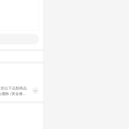
黃金擺飾 /黃金條
的購回饋活動享
除外) 3. 訂
轉賣不具回饋資
認定為準