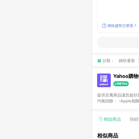
價格趨勢怎麼看？
分類：
婦幼童裝
Yahoo購
提供百萬商品讓您超好逛，15
均無回饋： -Apple相
塊) [2023/2/10起適用] -電玩/遊戲/相機/單眼/鏡頭/拍立得 [2024/6/1起適用] -內接硬碟、外接硬碟、主機板/顯示卡
[2026/5/18起適用
Yahoo超贈點回饋者
相似商品
熱銷
單回饋金額將扣除運費/
格： 如有相關事證認
相似商品