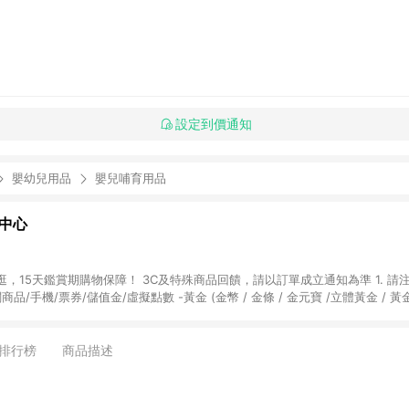
設定到價通知
嬰幼兒用品
嬰兒哺育用品
物中心
天鑑賞期購物保障！ 3C及特殊商品回饋，請以訂單成立通知為準 1. 請注意以下品類商品
關商品/手機/票券/儲值金/虛擬點數 -黃金 (金幣 / 金條 / 金元寶 /立體黃金 / 
] 2. 以下訂單將不符合導購資格，亦不得使用點數紅包： - 點擊Yahoo奇摩APP
 - 購物中心商店之商品：商品賣場中有標示「商店」及顯示商店名稱者(指定活動店家
排行榜
商品描述
購物金/超贈點/福利金/紅利折抵/折價券等虛擬貨幣折抵 4. 大宗採購或批發
定您為大宗採購、批發轉賣而非最終消費使用者，相關認定以Yahoo購物中心之