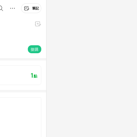
筆記
搶購
1
點