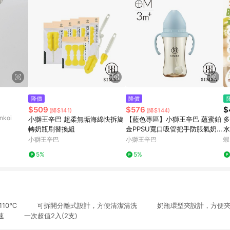
降價
降價
$509
$576
$
(降$141)
(降$144)
koi
小獅王辛巴 超柔無垢海綿快拆旋
【藍色專區】小獅王辛巴 蘊蜜鉑
多
轉奶瓶刷替換組
金PPSU寬口吸管把手防脹氣奶瓶
水
(270ml)-學飲適用(主導式餵奶專
功
小獅王辛巴
小獅王辛巴
蝦
用)
晾
5%
5%
溫度110℃ 可拆開分離式設計，方便清潔清洗 奶瓶環型夾設計，方
速 一次超值2入(2支)