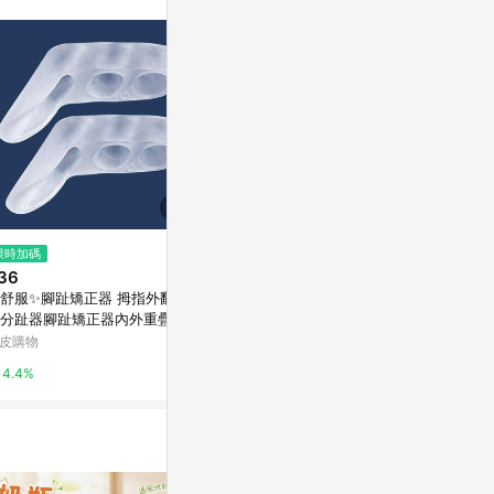
$1,409
限時加碼
降價
鈦金屬領帶夾
36
$170
(降$18)
夾・繪畫般纖
舒服✨腳趾矯正器 拇指外翻 成
月陽超值2入簡易型多功能耐熱奶
亞洲跨境設計購物
分趾器腳趾矯正器內外重疊擠
瓶夾(DS5123)
小拇指外翻硅膠分離器穿鞋防
皮購物
東森購物 ETMall
1%
4.4%
0.5%