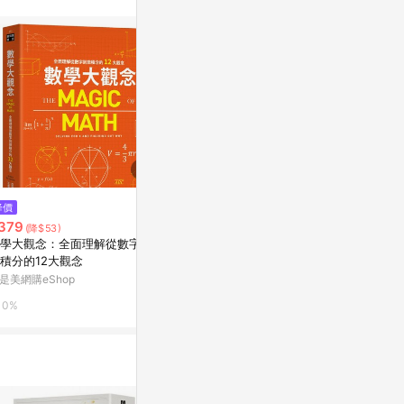
$379
$200
降價
數學是最好的人生指南：從幾何
數學教你不犯
379
(降$53)
學習做事效率、混沌理論掌握不
望值、認清迴
學大觀念：全面理解從數字到
比較的優勢、用賽局理論與人合
性[二手書_良
Yahoo購物中心
Yahoo購物中
積分的12大觀念
作
是美網購eShop
0%
0%
0%