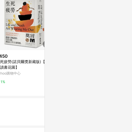
450
$315
降價
死疲勞(諾貝爾獎新藏版)【城
蟲遊戲：母女
$432
(降$48)
讀書花園】
Yahoo購物中
STEAM超有趣的兒童科學實驗
ahoo購物中心
康是美網購eShop
0%
1%
0%