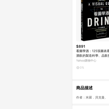
$891
看圖學酒：125張圖表
酒飲的製造科學、品飲
鍵知識(暢銷平裝版)
Yahoo購物中心
0%
商品描述
作者：米羅．貝克曼、