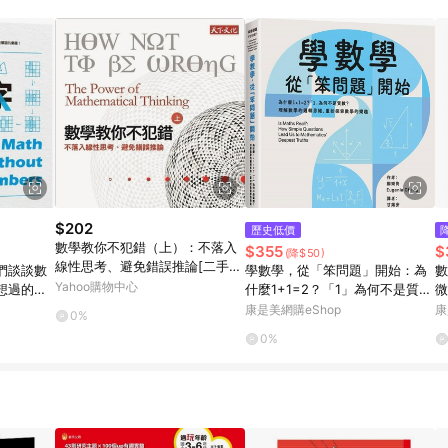
$202
歷史低價
數學教你不犯錯（上）：不落入
$355
$
(降$50)
線性思考、避免錯誤推論[二手書
們談談數
學數學，從「笨問題」開始：為
數
_良好]
Yahoo購物中心
想過的
什麼1+1=2？「1」為何不是質
微
力！【城
數？理解數學的邏輯思維，重拾
康是美網購eShop
康
0%
探索數學的樂趣
0%