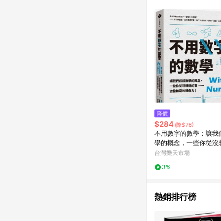
降價
$284
(降$76)
不用數字的數學：讓我
學的概念，一些你從沒
事……激發無窮的想像
台灣樂天市場
邦讀書花園】
3%
熱銷排行榜