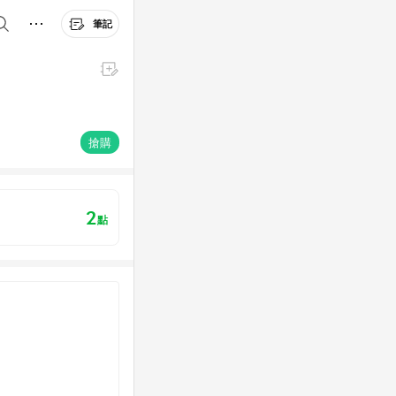
筆記
搶購
2
點