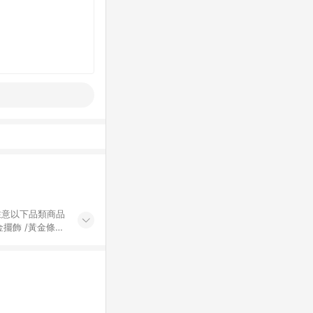
黃金擺飾 /黃金條
的購回饋活動享
除外) 3. 訂
轉賣不具回饋資
認定為準