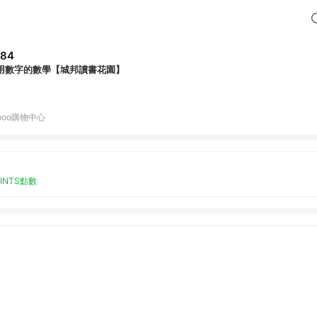
284
用數字的數學【城邦讀書花園】
hoo購物中心
OINTS點數