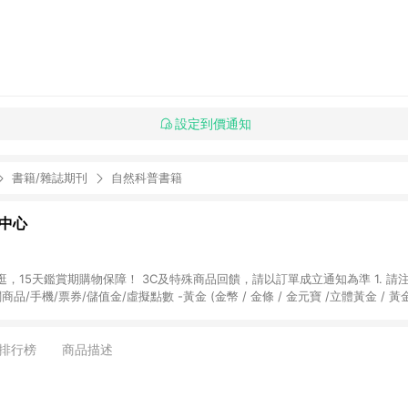
設定到價通知
書籍/雜誌期刊
自然科普書籍
物中心
天鑑賞期購物保障！ 3C及特殊商品回饋，請以訂單成立通知為準 1. 請注意以下品類商品
關商品/手機/票券/儲值金/虛擬點數 -黃金 (金幣 / 金條 / 金元寶 /立體黃金 / 
] 2. 以下訂單將不符合導購資格，亦不得使用點數紅包： - 點擊Yahoo奇摩APP
 - 購物中心商店之商品：商品賣場中有標示「商店」及顯示商店名稱者(指定活動店家
排行榜
商品描述
購物金/超贈點/福利金/紅利折抵/折價券等虛擬貨幣折抵 4. 大宗採購或批發
定您為大宗採購、批發轉賣而非最終消費使用者，相關認定以Yahoo購物中心之