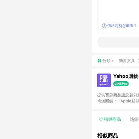
價格趨勢怎麼看？
分類：
圖書文具
Yahoo購
提供百萬商品讓您超好逛，15
均無回饋： -Apple相
塊) [2023/2/10起適用] -電玩/遊戲/相機/單眼/鏡頭/拍立得 [2024/6/1起適用] -內接硬碟、外接硬碟、主機板/顯示卡
[2026/5/18起適用
Yahoo超贈點回饋者
相似商品
熱銷
單回饋金額將扣除運費/
格： 如有相關事證認
相似商品