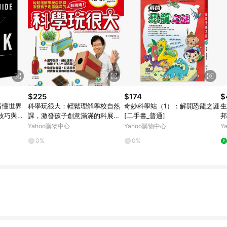
$225
$174
$
看懂世界
科學玩很大：輕鬆理解學校自然
奇妙科學站（1）：解開恐龍之謎
生
技巧與關
課，激發孩子創意滿滿的科展魂
[二手書_普通]
邦
[二手書_良好]
Yahoo購物中心
Yahoo購物中心
Y
0%
0%