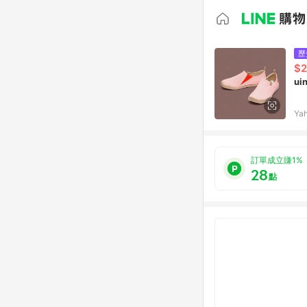
歷
$2
u
Ya
訂單成立賺1%
28
點