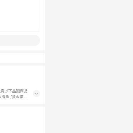
黃金擺飾 /黃金條
的購回饋活動享
除外) 3. 訂
轉賣不具回饋資
認定為準