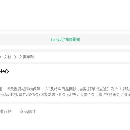
設定到價通知
女鞋
女帆布鞋
物中心
天鑑賞期購物保障！ 3C及特殊商品回饋，請以訂單成立通知為準 1. 請注意以下品類商品
關商品/手機/票券/儲值金/虛擬點數 -黃金 (金幣 / 金條 / 金元寶 /立體黃金 / 
] 2. 以下訂單將不符合導購資格，亦不得使用點數紅包： - 點擊Yahoo奇摩APP
 - 購物中心商店之商品：商品賣場中有標示「商店」及顯示商店名稱者(指定活動店家
排行榜
商品描述
購物金/超贈點/福利金/紅利折抵/折價券等虛擬貨幣折抵 4. 大宗採購或批發
定您為大宗採購、批發轉賣而非最終消費使用者，相關認定以Yahoo購物中心之