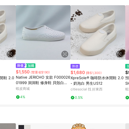
降價
$1,550
$1,680
$
(雙重省$190)
(降$1,300)
Native JERICHO 女款 F000026
閒鞋 2.0
XpreSole® 咖啡防水休閒鞋 2.0
預
01999 洞洞鞋 修身鞋 貝殼白【i
- 奶泡白 男生US12
S
Sport愛運動】
蝦皮商城
A
citiesocial 找 好東西
蝦
4%
0.5%