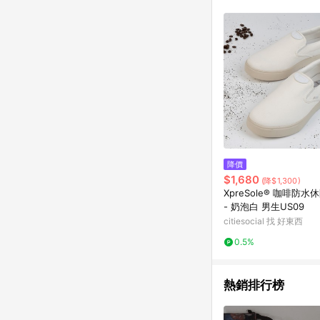
降價
$1,680
(降$1,300)
XpreSole® 咖啡防水休
- 奶泡白 男生US09
citiesocial 找 好東西
0.5%
熱銷排行榜