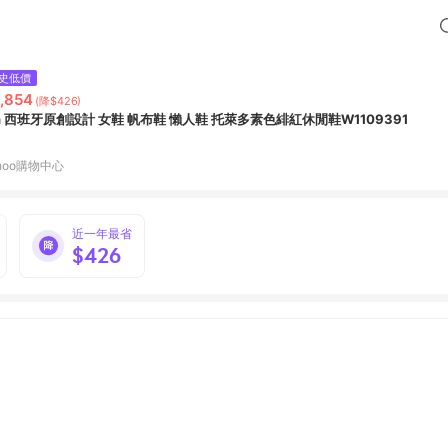
史低價
,854
(降$426)
in 西班牙原創設計 女鞋 帆布鞋 懶人鞋 托萊多素色緋紅休閒鞋W1109391
hoo購物中心
近一年最省
$426