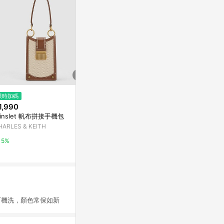
$599
限時加碼
歷史低價
抗UV輕便攜帶
1,990
$49,800
(降$2,621)
*200cm
inslet 帆布拼接手機包
GUCCI 古馳 經典GG Black系列
特力屋
Supreme帆布皮革飾邊斜背包
HARLES & KEITH
(黑)
Yahoo購物中心
1%
5%
0.3%
機洗，顏色常保如新