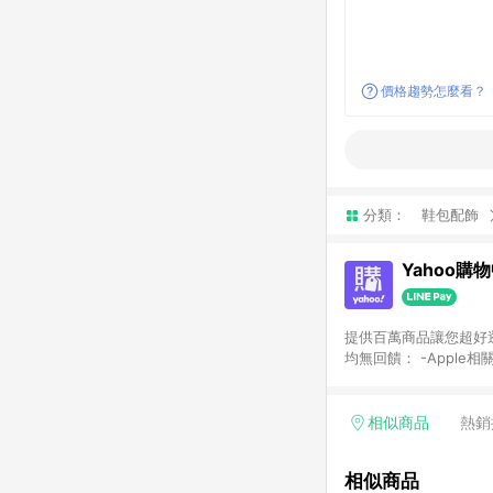
價格趨勢怎麼看？
分類：
鞋包配飾
Yahoo購
提供百萬商品讓您超好逛，15
均無回饋： -Apple相
塊) [2023/2/10起適用] -電玩/遊戲/相機/單眼/鏡頭/拍立得 [2024/6/1起適用] -內接硬碟、外接硬碟、主機板/顯示卡
[2026/5/18起適用
Yahoo超贈點回饋者
相似商品
熱銷
單回饋金額將扣除運費/
格： 如有相關事證認
相似商品