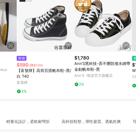
$1,780
降價
Ann’S黑科技-弄不髒防潑水綁帶
$590
$
(降$100)
金釦帆布鞋-黑
koi
【富發牌】高筒百搭帆布鞋-黑/
W
Ann'S -蝦皮官方旗艦店
白 T40
C
富發牌
2%
3%
 輕量化設計，柔軟耐彎折 高科技鞋墊，彈性避震、透氣乾爽 可