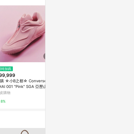
限時加碼
降價
降價
99,999
$1,106
$1,680
(降$474)
(降$1
購 ☆小B之都☆ Converse x
ann-d京都紅/洗染系列/懶人鞋/
XpreSole®
HAI 001 "Pink" SGA 亞歷山大
休閒鞋/帆布鞋零碼7折
- 奶泡白 女生
19838C 粉色 實戰鞋
皮購物
亞洲跨境設計購物平台 Pinkoi
citiesocial 
8%
1%
0.5%