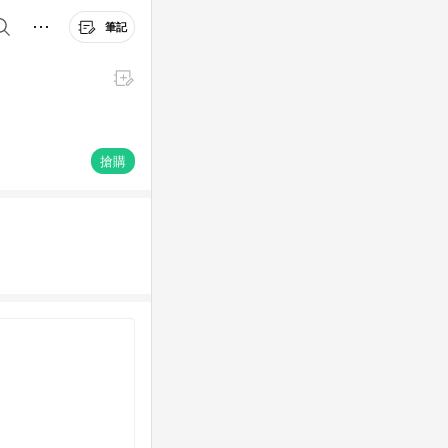
筆記
搶購