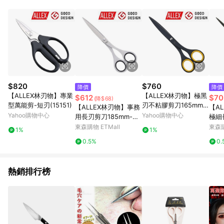
品賣場中有標示「商店」及顯示商店名稱者(指定活動店家除外)
3. 訂單回饋金額將扣除運費/購物金/超贈點/福利金/紅利折抵/折
價券等虛擬貨幣折抵 4. 大宗採購或批發轉賣不具回饋資格： 如
有相關事證認定您為大宗採購、批發轉賣而非最終消費使用者，
相關認定以Yahoo購物中心之認定為準
$820
$760
降價
降價
【ALLEX林刃物】專業
【ALLEX林刃物】極黑
$612
$70
(降$68)
型萬能剪-短刃(15151)
刃不粘膠剪刀165mm-
【ALLEX林刃物】事務
【AL
黃(11150Y)
Yahoo購物中心
Yahoo購物中心
用長刃剪刀185mm-黑
極細
(11103B)
(大)
東森購物 ETMall
東森購
1%
1%
R)
0.5%
0.
熱銷排行榜