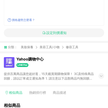
價格趨勢怎麼看？
設定到價通知
分類：
美妝保養
美容工具/小物
修容工具
Yahoo購物中心
提供百萬商品讓您超好逛，15天鑑賞期購物保障！ 3C及特殊商品
回饋，請以訂單成立通知為準 1. 請注意以下品類商品均無回饋：
-Apple相關商品/手機/票券/儲值金/虛擬點數 -黃金 (金幣 / 金條
/ 金元寶 /立體黃金 / 黃金擺飾 /黃金條塊) [2023/2/10起適用] -
電玩/遊戲/相機/單眼/鏡頭/拍立得 [2024/6/1起適用] -內接硬
相似商品
熱銷排行榜
商品描述
碟、外接硬碟、主機板/顯示卡[2026/5/18起適用] 2. 以下訂單將
不符合導購資格，亦不得使用點數紅包： - 點擊Yahoo奇摩APP
相似商品
的購回饋活動享Yahoo超贈點回饋者 - 購物中心商店之商品：商