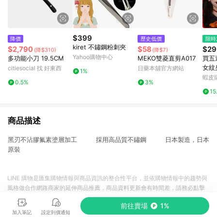
$399
降價
歷史低價
限時
kiret 不鏽鋼粉刺夾
$2,790
$58
$29
(降$310)
(降$7)
Yahoo購物中心
多功能小刀 19.5CM
MEKO雙菱直剪A017
買五
女紋
citiesocial 找 好東西
日藥本舖官方網站
1%
紙 
蝦皮
0.5%
3%
嘴巴
15
仿真
貼紙
商品描述
黑刃不沾膠氟素塗層加工 採用高品質不鏽鋼 日本製造，日本
原裝
LINE 購物是匯集購物情報與商品資訊的整合性平台，並依購物情報中的趨勢與
風格做合作網路商家的延伸商品推薦，商品資料更新會有時間差，請務必點擊
商品至各合作網路商家，確認現售價與購物條件，一切資訊以合作廠商網頁為
前往賣場
1%
準。
加入筆記
設定到價通知