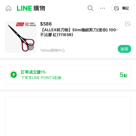
筆記
$586
【ALLEX林刃物】Slim極細剪刀(迷你) 100-
不沾膠 紅(11165R)
搶購
Yahoo購物中心
訂單成立賺1%
5
點
下單享LINE POINTS點數