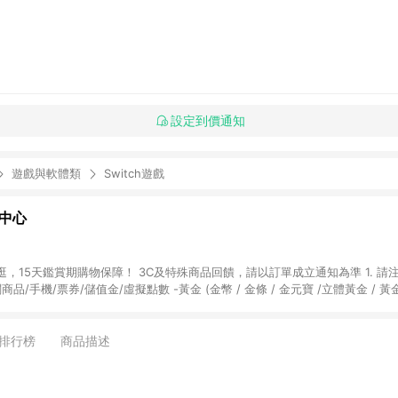
設定到價通知
遊戲與軟體類
Switch遊戲
物中心
天鑑賞期購物保障！ 3C及特殊商品回饋，請以訂單成立通知為準 1. 請注意以下品類商品
關商品/手機/票券/儲值金/虛擬點數 -黃金 (金幣 / 金條 / 金元寶 /立體黃金 / 
] 2. 以下訂單將不符合導購資格，亦不得使用點數紅包： - 點擊Yahoo奇摩APP
 - 購物中心商店之商品：商品賣場中有標示「商店」及顯示商店名稱者(指定活動店家
排行榜
商品描述
購物金/超贈點/福利金/紅利折抵/折價券等虛擬貨幣折抵 4. 大宗採購或批發
定您為大宗採購、批發轉賣而非最終消費使用者，相關認定以Yahoo購物中心之