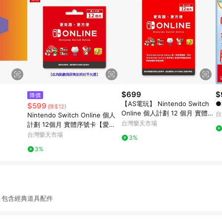
$699
$
降價
【AS電玩】 Nintendo Switch
●
$599
(降$12)
Online 個人計劃 12 個月 實體票
台
Nintendo Switch Online 個人
卡 NSO 任天堂網路會員
台灣樂天市場
計劃 12個月 實體序號卡【愛
買】
台灣樂天市場
3%
3%
包含經典道具配件