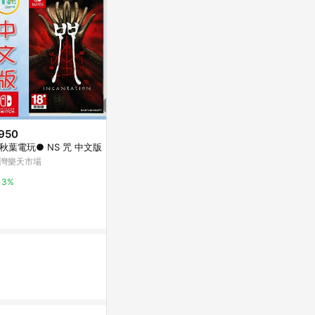
950
$1,551
$1,551
秋葉電玩● NS 咒 中文版
Generative AI for Creative Wo
Responsible A
rkflows
nciples wi
灣樂天市場
coursera
coursera
3%
3%
3%