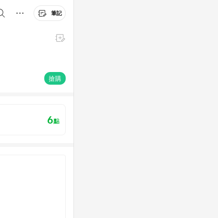
筆記
搶購
6
點