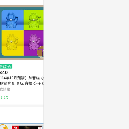
$45
$599
限時加碼
生日禮物特別款金髮妹
彭大商城 Funk
340
彩色螢光版
亞洲跨境設計購物平台 Pinkoi
114年12月預購】加菲貓 水果
Yahoo購物中
財貓盲盒 盒玩 盲抽 公仔 娛樂
1%
中盒12入｜愛蛋客
皮購物
1%
5.2%