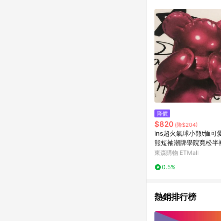
降價
$820
(降$204)
ins超火氣球小熊t恤可
熊短袖潮牌學院寬松半
女
東森購物 ETMall
0.5%
熱銷排行榜