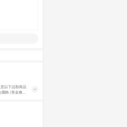
黃金擺飾 /黃金條
的購回饋活動享
除外) 3. 訂
轉賣不具回饋資
認定為準