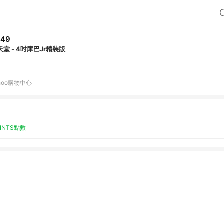
649
天堂 - 4吋庫巴Jr精裝版
hoo購物中心
OINTS點數