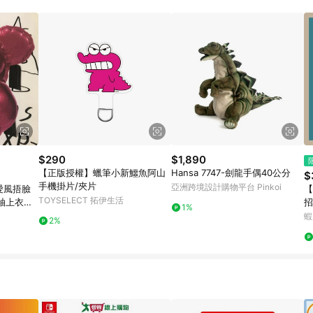
$290
$1,890
【正版授權】蠟筆小新鱷魚阿山
Hansa 7747-劍龍手偶40公分
$
手機掛片/夾片
亞洲跨境設計購物平台 Pinkoi
愛風捂臉
【
TOYSELECT 拓伊生活
袖上衣男
招
1%
一
蝦
2%