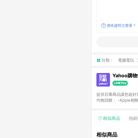
價格趨勢怎麼看？
分類：
電腦電玩
Yahoo購
提供百萬商品讓您超好逛，15
均無回饋： -Apple相
塊) [2023/2/10起適用] -電玩/遊戲/相機/單眼/鏡頭/拍立得 [2024/6/1起適用] -內接硬碟、外接硬碟、主機板/顯示卡
[2026/5/18起適用
Yahoo超贈點回饋者
相似商品
熱銷
單回饋金額將扣除運費/
格： 如有相關事證認
相似商品