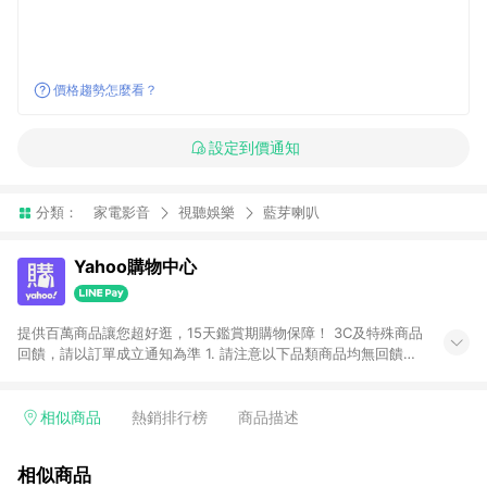
價格趨勢怎麼看？
設定到價通知
分類：
家電影音
視聽娛樂
藍芽喇叭
Yahoo購物中心
提供百萬商品讓您超好逛，15天鑑賞期購物保障！ 3C及特殊商品
回饋，請以訂單成立通知為準 1. 請注意以下品類商品均無回饋：
-Apple相關商品/手機/票券/儲值金/虛擬點數 -黃金 (金幣 / 金條
/ 金元寶 /立體黃金 / 黃金擺飾 /黃金條塊) [2023/2/10起適用] -
電玩/遊戲/相機/單眼/鏡頭/拍立得 [2024/6/1起適用] -內接硬
相似商品
熱銷排行榜
商品描述
碟、外接硬碟、主機板/顯示卡[2026/5/18起適用] 2. 以下訂單將
不符合導購資格，亦不得使用點數紅包： - 點擊Yahoo奇摩APP
相似商品
的購回饋活動享Yahoo超贈點回饋者 - 購物中心商店之商品：商