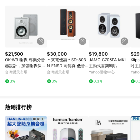
品賣場中有標示「商店」及顯示商店名稱者(指定活動店家除外)
3. 訂單回饋金額將扣除運費/購物金/超贈點/福利金/紅利折抵/折
價券等虛擬貨幣折抵 4. 大宗採購或批發轉賣不具回饋資格： 如
有相關事證認定您為大宗採購、批發轉賣而非最終消費使用者，
相關認定以Yahoo購物中心之認定為準
$21,500
$30,000
$19,800
$29
OK-W9 喇叭 專業分音
＊來電優惠＊SD-803
JAMO C705PA MKII
Klip
器設計，加強喇叭保護
N FNSD 高傳真 低音
主動式書架喇叭
吋主
線路降低喇叭故障機
反射式揚聲器 木紋 黑
高效
台灣樂天市場
台灣樂天市場
Yahoo購物中心
Yah
率， 完美呈現音樂的訴
色二色可選
頻，
3%
3%
0.3%
0.
求。
熱銷排行榜