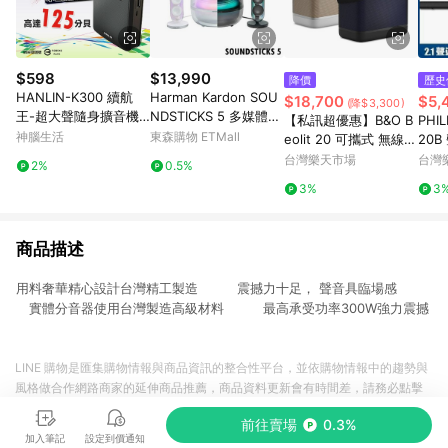
$598
$13,990
降價
歷史
HANLIN-K300 續航
Harman Kardon SOU
$18,700
$5,
(降$3,300)
王-超大聲隨身擴音機
NDSTICKS 5 多媒體水
【私訊超優惠】B&O B
PHI
(最高達125分貝)
母喇叭 全新進化版 三
神腦生活
東森購物 ETMall
eolit 20 可攜式 無線
20B 
分頻設計 2.1聲道 2色
藍牙喇叭(有兩色) LIT2
1 
台灣樂天市場
台灣
2%
0.5%
公司貨保固一年
0
3%
3
商品描述
用料奢華精心設計台灣精工製造 震撼力十足， 聲音具臨場感
實體分音器使用台灣製造高級材料 最高承受功率300W強力震撼
LINE 購物是匯集購物情報與商品資訊的整合性平台，並依購物情報中的趨勢與
風格做合作網路商家的延伸商品推薦，商品資料更新會有時間差，請務必點擊
商品至各合作網路商家，確認現售價與購物條件，一切資訊以合作廠商網頁為
前往賣場
0.3%
準。
加入筆記
設定到價通知