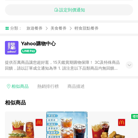
設定到價通知
分類：
旅遊餐券
美食餐券
輕食甜點餐券
Yahoo購物中心
提供百萬商品讓您超好逛，15天鑑賞期購物保障！ 3C及特殊商品
回饋，請以訂單成立通知為準 1. 請注意以下品類商品均無回饋：
-Apple相關商品/手機/票券/儲值金/虛擬點數 -黃金 (金幣 / 金條
/ 金元寶 /立體黃金 / 黃金擺飾 /黃金條塊) [2023/2/10起適用] -
電玩/遊戲/相機/單眼/鏡頭/拍立得 [2024/6/1起適用] -內接硬
相似商品
熱銷排行榜
商品描述
碟、外接硬碟、主機板/顯示卡[2026/5/18起適用] 2. 以下訂單將
不符合導購資格，亦不得使用點數紅包： - 點擊Yahoo奇摩APP
相似商品
的購回饋活動享Yahoo超贈點回饋者 - 購物中心商店之商品：商
品賣場中有標示「商店」及顯示商店名稱者(指定活動店家除外)
3. 訂單回饋金額將扣除運費/購物金/超贈點/福利金/紅利折抵/折
價券等虛擬貨幣折抵 4. 大宗採購或批發轉賣不具回饋資格： 如
有相關事證認定您為大宗採購、批發轉賣而非最終消費使用者，
相關認定以Yahoo購物中心之認定為準