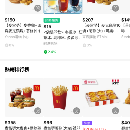
$150
$207
$14
限時加碼
【麥當勞】麥香鷄+四
【麥當勞】麥克鷄塊10
【星
$15
塊麥克鷄塊+薯條(中)
塊+薯條(大)+可樂(中)
啡
<袋裝即飲> 冬瓜冰. 紅
+蜂蜜紅茶(冰) 好禮即
好禮即享券
Yahoo購物中心
東森購物 ETMall
Star
茶冰. 烏梅冰. 多多冰
享券
禮物
沙. 美式甜咖啡冰. 百香
蝦皮購物
0%
0%
果冰 <解凍即飲>【海
2.4%
產教父】
熱銷排行榜
$355
$66
$40
降價
麥當勞大麥克+勁辣鷄
麥當勞薯條(大)好禮即
麥當
$209
(降$73)