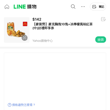
筆記
$142
【麥當勞】麥克鷄塊10塊+冰檸檬風味紅茶
(中)好禮即享券
搶購
Yahoo購物中心
價格趨勢怎麼看？