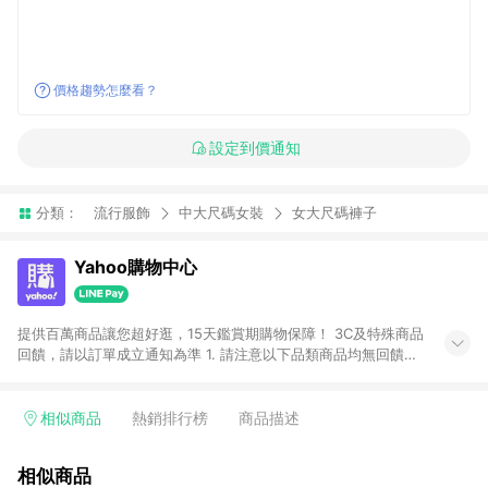
價格趨勢怎麼看？
設定到價通知
分類：
流行服飾
中大尺碼女裝
女大尺碼褲子
Yahoo購物中心
提供百萬商品讓您超好逛，15天鑑賞期購物保障！ 3C及特殊商品
回饋，請以訂單成立通知為準 1. 請注意以下品類商品均無回饋：
-Apple相關商品/手機/票券/儲值金/虛擬點數 -黃金 (金幣 / 金條
/ 金元寶 /立體黃金 / 黃金擺飾 /黃金條塊) [2023/2/10起適用] -
電玩/遊戲/相機/單眼/鏡頭/拍立得 [2024/6/1起適用] -內接硬
相似商品
熱銷排行榜
商品描述
碟、外接硬碟、主機板/顯示卡[2026/5/18起適用] 2. 以下訂單將
不符合導購資格，亦不得使用點數紅包： - 點擊Yahoo奇摩APP
相似商品
的購回饋活動享Yahoo超贈點回饋者 - 購物中心商店之商品：商