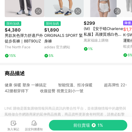
$299
限時加碼
限時加碼
(M) 【安于晴Charlene
$1,
$4,380
$1,890
私服】高腰質感白色短
K-SW
男款灰色彈力舒適戶外
ORIGINALS SPORT 緊
褲二手衣
萬家福線上購物
運動
徒步長褲｜8BT90UZ
身褲
蝦皮
The North Face
adidas 官方網站
1%
6
15%
5%
商品描述
健康 保暖 塑身 一褲搞定 智能恆溫、拒冷保暖 超高彈性 22-
42腰都穿得下 收腹提臀 視覺立刻小一號
LINE 購物是匯集購物情報與商品資訊的整合性平台，並依購物情報中的趨勢與
風格做合作網路商家的延伸商品推薦，商品資料更新會有時間差，請務必點擊
商品至各合作網路商家，確認現售價與購物條件，一切資訊以合作廠商網頁為
前往賣場
1%
準。
加入筆記
設定到價通知