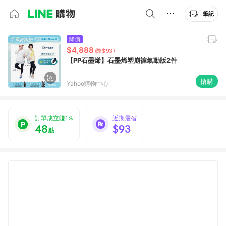
筆記
降價
$4,888
(降$93)
【PP石墨烯】石墨烯塑崩褲氣動版2件
搶購
Yahoo購物中心
訂單成立賺1%
近期最省
48
$93
點