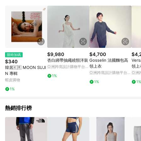
品賣場中有標示「商店」及顯示商店名稱者(指定活動店家除外)
3. 訂單回饋金額將扣除運費/購物金/超贈點/福利金/紅利折抵/折
價券等虛擬貨幣折抵 4. 大宗採購或批發轉賣不具回饋資格： 如
有相關事證認定您為大宗採購、批發轉賣而非最終消費使用者，
相關認定以Yahoo購物中心之認定為準
$9,980
$4,700
$4,
限時加碼
杏白綁帶抽繩繞頸洋裝
Gosselin 法國麵包高
Ver
$340
領上衣
領上
亞洲跨境設計購物平台
韓居🇰🇷 MOON SUJI
Pinkoi
亞洲跨境設計購物平台
亞洲
N 專輯
1%
Pinkoi
Pinko
蝦皮購物
1%
1
1%
熱銷排行榜