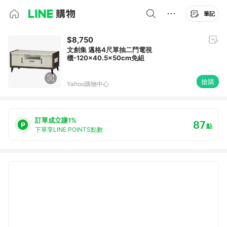
筆記
$8,750
文創集 邁格4尺單抽二門電視
櫃-120x40.5x50cm免組
搶購
Yahoo購物中心
訂單成立賺1%
87
點
下單享LINE POINTS點數