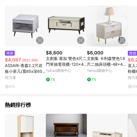
品賣場中有標示「商店」及顯示商店名稱者(指定活動店家除外)
3. 訂單回饋金額將扣除運費/購物金/超贈點/福利金/紅利折抵/折
價券等虛擬貨幣折抵 4. 大宗採購或批發轉賣不具回饋資格： 如
有相關事證認定您為大宗採購、批發轉賣而非最終消費使用者，
相關認定以Yahoo購物中心之認定為準
$8,600
$6,000
降價
降價
文創集 塞加 雙色4尺二
文創集 卡利森雙色1.6
$4,097
$6,
(降$5,868)
門單抽電視櫃-120x4
尺二抽床頭櫃-48x40x
ASSARI-青森2.2尺岩
直人
0.5x50cm免組
46m免組
Yahoo購物中心
Yahoo購物中心
板小茶几(寬65x深65x
鞋櫃
高48cm)
特力屋
特力
1%
1%
0%
0
熱銷排行榜