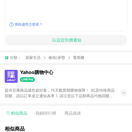
價格趨勢怎麼看？
設定到價通知
分類：
居家生活
傢俱/床墊
電視櫃
Yahoo購物中心
提供百萬商品讓您超好逛，15天鑑賞期購物保障！ 3C及特殊商品
回饋，請以訂單成立通知為準 1. 請注意以下品類商品均無回饋：
-Apple相關商品/手機/票券/儲值金/虛擬點數 -黃金 (金幣 / 金條
/ 金元寶 /立體黃金 / 黃金擺飾 /黃金條塊) [2023/2/10起適用] -
電玩/遊戲/相機/單眼/鏡頭/拍立得 [2024/6/1起適用] -內接硬
相似商品
熱銷排行榜
商品描述
碟、外接硬碟、主機板/顯示卡[2026/5/18起適用] 2. 以下訂單將
不符合導購資格，亦不得使用點數紅包： - 點擊Yahoo奇摩APP
相似商品
的購回饋活動享Yahoo超贈點回饋者 - 購物中心商店之商品：商