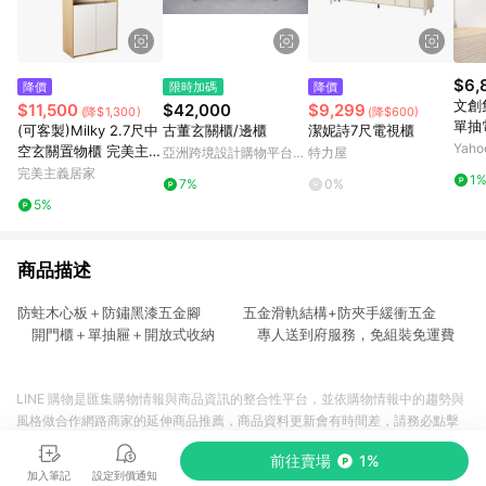
$6,
降價
限時加碼
降價
文創集 盧克文
$11,500
$42,000
$9,299
(降$1,300)
(降$600)
單抽電
(可客製)Milky 2.7尺中
古董玄關櫃/邊櫃
潔妮詩7尺電視櫃
57c
Yah
空玄關置物櫃 完美主義
亞洲跨境設計購物平台
特力屋
【X0064】
Pinkoi
完美主義居家
1
7%
0%
5%
商品描述
防蛀木心板＋防鏽黑漆五金腳 五金滑軌結構+防夾手緩衝五金
開門櫃＋單抽屜＋開放式收納 專人送到府服務，免組裝免運費
LINE 購物是匯集購物情報與商品資訊的整合性平台，並依購物情報中的趨勢與
風格做合作網路商家的延伸商品推薦，商品資料更新會有時間差，請務必點擊
商品至各合作網路商家，確認現售價與購物條件，一切資訊以合作廠商網頁為
前往賣場
1%
準。
加入筆記
設定到價通知