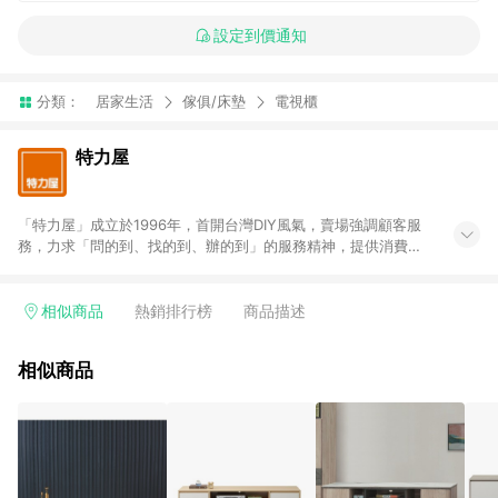
設定到價通知
分類：
居家生活
傢俱/床墊
電視櫃
特力屋
「特力屋」成立於1996年，首開台灣DIY風氣，賣場強調顧客服
務，力求「問的到、找的到、辦的到」的服務精神，提供消費者
全方位居家解決方案。賣場商品區均安排專屬人員，提供消費者
詢問專業建議；商品方面，提供超過3萬多種豐富品項，讓每位顧
客找到居家修繕、佈置或裝潢時所需；另外，在各家分店內規劃
相似商品
熱銷排行榜
商品描述
「居家裝修中心」，依顧客需求量身打造，為消費者辦理客製化
居家專案工程。 「特力屋」針對商品、陳列、服務、系統、流程
相似商品
等各方面進行整合，提升服務質感，期望每一位來店顧客，能輕
鬆挑選到商品(Simple to choose)、在最短的時間內完成訂購或
結帳流程(Easy to buy)、每次到「特力屋」購物都能得到新的啟
發與靈感(Exciting experience)，同時持續提供消費者居家修繕
最佳解決方案，以創造優質居家環境為首要目標，成為消費者打
造幸福家園時的優先選擇。