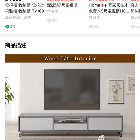
電視櫃 收納櫃 電視架
潔妮詩7尺電視櫃
Homelike 喜家居柚木
直人
視聽櫃 收納櫃 TV169
色實木5尺電視櫃(182
簡約
特力屋
5)
萬家福線上購物
特力屋
特力
0%
3%
0%
0
商品描述