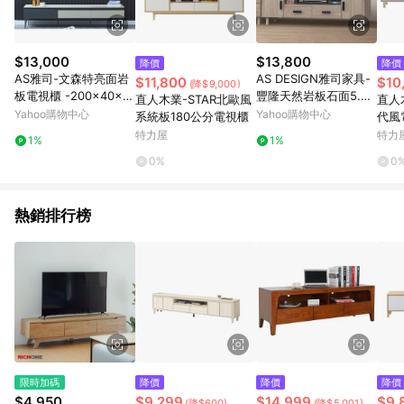
$13,000
$13,800
降價
降價
AS雅司-文森特亮面岩
AS DESIGN雅司家具-
$11,800
$10
(降$9,000)
板電視櫃 -200×40×4
豐隆天然岩板石面5.3
直人木業-STAR北歐風
直人
3cm
尺電視櫃 -160×40×52
Yahoo購物中心
Yahoo購物中心
系統板180公分電視櫃
代風
cm
特力屋
特力
1%
1%
0%
0
熱銷排行榜
限時加碼
降價
降價
降價
$4,950
$9,299
$14,999
$9,
(降$600)
(降$5,001)