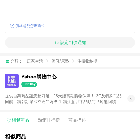
價格趨勢怎麼看？
設定到價通知
分類：
居家生活
傢俱/床墊
斗櫃收納櫃
Yahoo購物中心
提供百萬商品讓您超好逛，15天鑑賞期購物保障！ 3C及特殊商品
回饋，請以訂單成立通知為準 1. 請注意以下品類商品均無回饋：
-Apple相關商品/手機/票券/儲值金/虛擬點數 -黃金 (金幣 / 金條
/ 金元寶 /立體黃金 / 黃金擺飾 /黃金條塊) [2023/2/10起適用] -
電玩/遊戲/相機/單眼/鏡頭/拍立得 [2024/6/1起適用] -內接硬
相似商品
熱銷排行榜
商品描述
碟、外接硬碟、主機板/顯示卡[2026/5/18起適用] 2. 以下訂單將
不符合導購資格，亦不得使用點數紅包： - 點擊Yahoo奇摩APP
相似商品
的購回饋活動享Yahoo超贈點回饋者 - 購物中心商店之商品：商