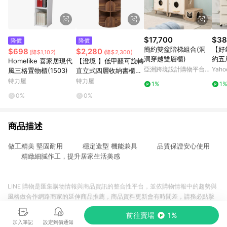
$17,700
$38
降價
降價
簡約雙盆階梯組合(洞
【好
$698
$2,280
(降$1,102)
(降$2,300)
洞穿越雙層櫃)
約五
Homelike 喜家居現代
【澄境 】低甲醛可旋轉
亞洲跨境設計購物平台
Yah
風三格置物櫃(1503)
直立式四層收納書櫃集
Pinkoi
成木紋
特力屋
特力屋
1%
1
0%
0%
商品描述
做工精美 堅固耐用 穩定造型 機能兼具 品質保證安心使用
精緻細膩作工，提升居家生活美感
LINE 購物是匯集購物情報與商品資訊的整合性平台，並依購物情報中的趨勢與
風格做合作網路商家的延伸商品推薦，商品資料更新會有時間差，請務必點擊
商品至各合作網路商家，確認現售價與購物條件，一切資訊以合作廠商網頁為
前往賣場
1%
準。
加入筆記
設定到價通知