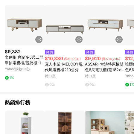
品賣場中有標示「商店」及顯示商店名稱者(指定活動店家除外)
3. 訂單回饋金額將扣除運費/購物金/超贈點/福利金/紅利折抵/折
價券等虛擬貨幣折抵 4. 大宗採購或批發轉賣不具回饋資格： 如
有相關事證認定您為大宗採購、批發轉賣而非最終消費使用者，
相關認定以Yahoo購物中心之認定為準
$9,382
降價
降價
降價
文創集 席蘭多5尺二門
$10,880
$9,920
$12
(降$9,320)
(降$14,206)
單抽電視櫃/視聽櫃-15
直人木業-MELODY現
ASSARI-肯詩特原橡雙
唯熙
1x40x50cm免組
Yahoo購物中心
代風電視櫃210公分
色6尺電視櫃(寬182x深
色6
40x高48cm)
特力屋
特力屋
Yah
1%
0%
0%
1
熱銷排行榜