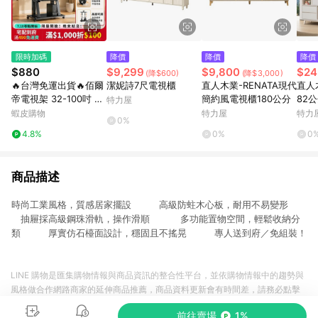
限時加碼
降價
降價
降價
$880
$9,299
$9,800
$24
(降$600)
(降$3,000)
🔥台灣免運出貨🔥佰爾
潔妮詩7尺電視櫃
直人木業-RENATA現代
直人
帝電視架 32-100吋 移
簡約風電視櫃180公分
82
特力屋
動式支架360°旋轉 液
79
蝦皮購物
特力屋
特力
0%
電視立架 看板架 落地
4.8%
0%
0
支架 推車架特價 電視
推車
商品描述
時尚工業風格，質感居家擺設 高級防蛀木心板，耐用不易變形
抽屜採高級鋼珠滑軌，操作滑順 多功能置物空間，輕鬆收納分
類 厚實仿石檯面設計，穩固且不搖晃 專人送到府／免組裝！
LINE 購物是匯集購物情報與商品資訊的整合性平台，並依購物情報中的趨勢與
風格做合作網路商家的延伸商品推薦，商品資料更新會有時間差，請務必點擊
商品至各合作網路商家，確認現售價與購物條件，一切資訊以合作廠商網頁為
前往賣場
1%
準。