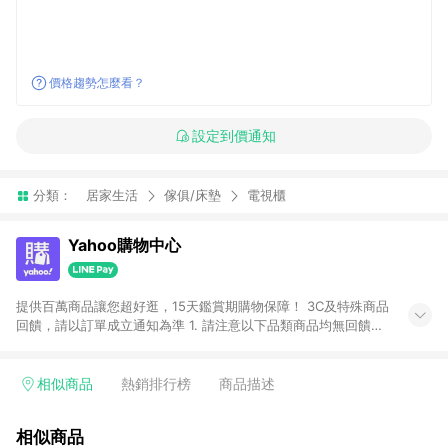
價格趨勢怎麼看？
設定到價通知
分類：
居家生活
傢俱/床墊
電視櫃
Yahoo購物中心
提供百萬商品讓您超好逛，15天鑑賞期購物保障！ 3C及特殊商品
回饋，請以訂單成立通知為準 1. 請注意以下品類商品均無回饋：
-Apple相關商品/手機/票券/儲值金/虛擬點數 -黃金 (金幣 / 金條
/ 金元寶 /立體黃金 / 黃金擺飾 /黃金條塊) [2023/2/10起適用] -
電玩/遊戲/相機/單眼/鏡頭/拍立得 [2024/6/1起適用] -內接硬
相似商品
熱銷排行榜
商品描述
碟、外接硬碟、主機板/顯示卡[2026/5/18起適用] 2. 以下訂單將
不符合導購資格，亦不得使用點數紅包： - 點擊Yahoo奇摩APP
相似商品
的購回饋活動享Yahoo超贈點回饋者 - 購物中心商店之商品：商