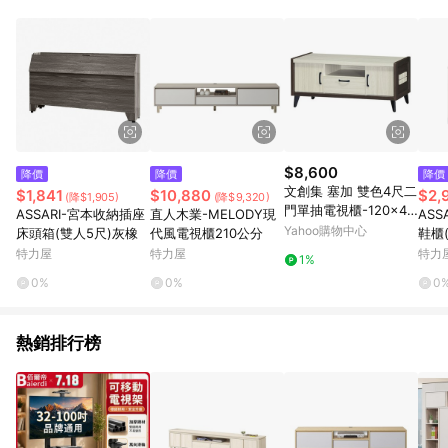
品賣場中有標示「商店」及顯示商店名稱者(指定活動店家除外)
3. 訂單回饋金額將扣除運費/購物金/超贈點/福利金/紅利折抵/折
價券等虛擬貨幣折抵 4. 大宗採購或批發轉賣不具回饋資格： 如
有相關事證認定您為大宗採購、批發轉賣而非最終消費使用者，
相關認定以Yahoo購物中心之認定為準
$8,600
降價
降價
降價
文創集 塞加 雙色4尺二
$1,841
$10,880
$2,
(降$1,905)
(降$9,320)
門單抽電視櫃-120x4
ASSARI-宮本收納插座
直人木業-MELODY現
ASS
0.5x50cm免組
Yahoo購物中心
床頭箱(雙人5尺)灰橡
代風電視櫃210公分
鞋櫃(
cm)
特力屋
特力屋
特力
1%
0%
0%
0
熱銷排行榜