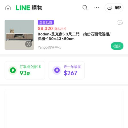
筆記
歷史低價
$9,320
(降$267)
Boden-艾克森5.3尺二門一抽仿石面電視櫃/
長櫃-160x43x50cm
搶購
Yahoo購物中心
訂單成立賺1%
近一年最省
93
$267
點