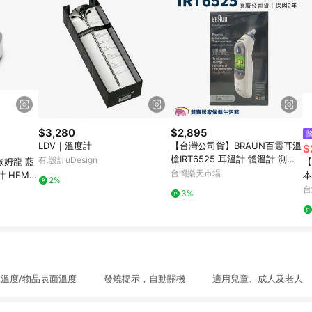
$3,280
$2,895
LDV｜溫度計
【台灣公司貨】BRAUN百靈耳溫
$
槍IRT6525 耳溫計 體溫計 測量
有.設計uDesign
歐姆龍 藍
【
體溫 IRT-6525 夜間模式 燈光 靜
台灣樂天市場
HEM-7
本
2%
音
人分開管
4
台
3%
憶
溫度/物品表面溫度 發燒提示，自動關機 適用兒童、成人及老人