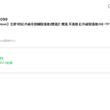
,099
Geon】北群1秒紅外線非接觸額溫槍(體溫計 體溫 耳溫槍 紅外線額溫槍/GE-TF1
hoo購物中心
3%
OINTS點數