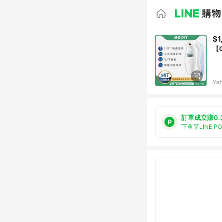
$1
【
Ya
訂單成立賺0.
下單享LINE P