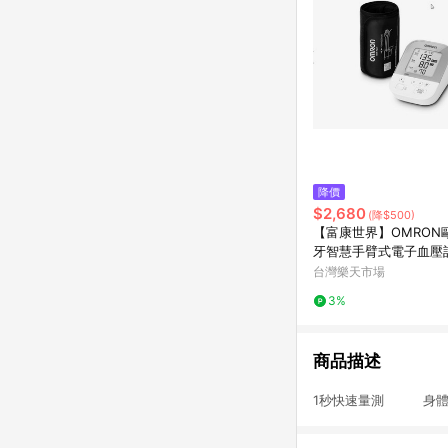
降價
$2,680
(降$500)
【富康世界】OMRON
牙智慧手臂式電子血壓計 
155T (硬式壓脈帶/雙
台灣樂天市場
理/原廠公司貨)
3%
商品描述
1秒快速量測 身體