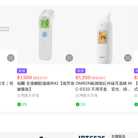
降價
降價
$1,500
$1,200
$
(降$300)
(降$380)
 /支｜領
福爾 非接觸額溫槍IR42【德芳保
OMRON歐姆龍紅外線耳溫槍 M
【
健藥妝】
C-E533 不用耳套、背光、靜
式
音、發燒警示 憨吉小舖
台灣樂天市場
台灣樂天市場
台
3%
3%