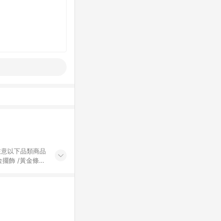
黃金擺飾 /黃金條
的購回饋活動享
除外) 3. 訂
轉賣不具回饋資
認定為準