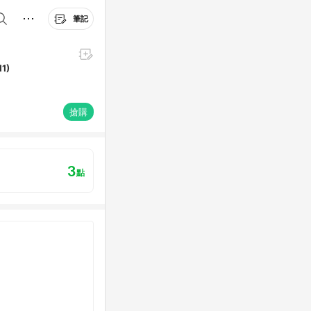
筆記
1)
搶購
3
點