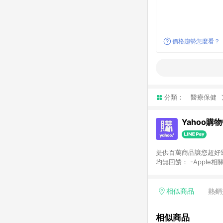
價格趨勢怎麼看？
分類：
醫療保健
Yahoo購
提供百萬商品讓您超好逛，15
均無回饋： -Apple相
塊) [2023/2/10起適用] -電玩/遊戲/相機/單眼/鏡頭/拍立得 [2024/6/1起適用] -內接硬碟、外接硬碟、主機板/顯示卡
[2026/5/18起適用
Yahoo超贈點回饋者
相似商品
熱銷
單回饋金額將扣除運費/
格： 如有相關事證認
相似商品