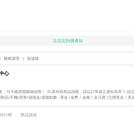
設定到價通知
醫療護理
額溫槍
物中心
天鑑賞期購物保障！ 3C及特殊商品回饋，請以訂單成立通知為準 1. 請注意以下品類商品
關商品/手機/票券/儲值金/虛擬點數 -黃金 (金幣 / 金條 / 金元寶 /立體黃金 / 
] 2. 以下訂單將不符合導購資格，亦不得使用點數紅包： - 點擊Yahoo奇摩APP
 - 購物中心商店之商品：商品賣場中有標示「商店」及顯示商店名稱者(指定活動店家
排行榜
商品描述
購物金/超贈點/福利金/紅利折抵/折價券等虛擬貨幣折抵 4. 大宗採購或批發
定您為大宗採購、批發轉賣而非最終消費使用者，相關認定以Yahoo購物中心之