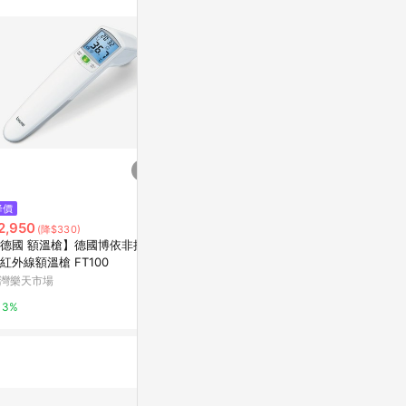
$169
$1,080
降價
REAL拋棄式可水解馬桶刷組
貝舒樂 紅外線
2,950
(降$330)
S-15【德芳
HOLA
德國 額溫槍】德國博依非接觸
台灣樂天市場
紅外線額溫槍 FT100
1%
灣樂天市場
3%
3%