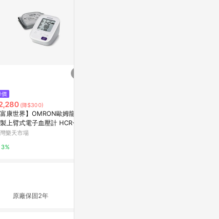
降價
降價
降價
2,280
$2,080
$1,250
(降$300)
(降$300)
(降$4
富康世界】OMRON歐姆龍 日
【富康世界】OMRON歐姆龍 手
【醫康生活家】
製上臂式電子血壓計 HCR-710
臂式電子血壓計 HEM-7156 (36
線額溫槍 FT-
 (軟式壓脈帶/智慧加壓/60組記
0度硬式壓脈帶/原廠公司貨)
觸式)
灣樂天市場
台灣樂天市場
台灣樂天市場
/原廠公司貨)
3%
3%
3%
 原廠保固2年