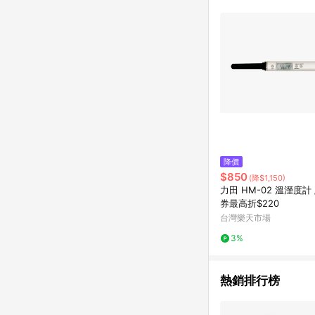
降價
$850
(降$1,150)
力田 HM-02 溫溼度計
券最高折$220
台灣樂天市場
3%
熱銷排行榜