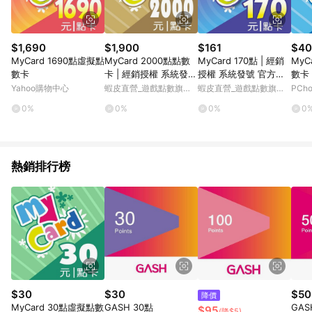
$1,690
$1,900
$161
$40
MyCard 1690點虛擬點
MyCard 2000點點數
MyCard 170點 | 經銷
MyC
數卡
卡 | 經銷授權 系統發號
授權 系統發號 官方旗
數卡
官方旗艦店
艦店
Yahoo購物中心
蝦皮直營_遊戲點數旗艦
蝦皮直營_遊戲點數旗艦
PCh
店
店
0%
0%
0%
0
熱銷排行榜
$30
$30
$50
降價
MyCard 30點虛擬點數
GASH 30點
GAS
$95
(降$5)