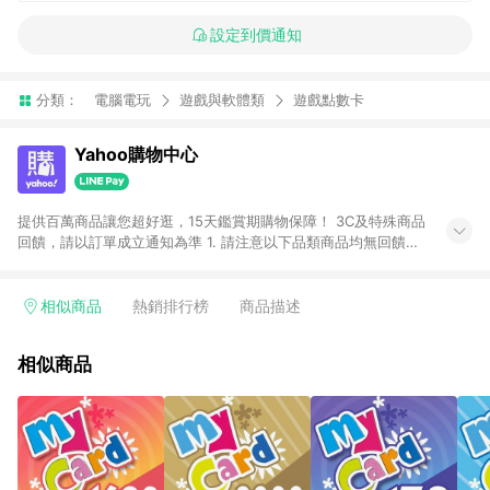
設定到價通知
分類：
電腦電玩
遊戲與軟體類
遊戲點數卡
Yahoo購物中心
提供百萬商品讓您超好逛，15天鑑賞期購物保障！ 3C及特殊商品
回饋，請以訂單成立通知為準 1. 請注意以下品類商品均無回饋：
-Apple相關商品/手機/票券/儲值金/虛擬點數 -黃金 (金幣 / 金條
/ 金元寶 /立體黃金 / 黃金擺飾 /黃金條塊) [2023/2/10起適用] -
電玩/遊戲/相機/單眼/鏡頭/拍立得 [2024/6/1起適用] -內接硬
相似商品
熱銷排行榜
商品描述
碟、外接硬碟、主機板/顯示卡[2026/5/18起適用] 2. 以下訂單將
不符合導購資格，亦不得使用點數紅包： - 點擊Yahoo奇摩APP
相似商品
的購回饋活動享Yahoo超贈點回饋者 - 購物中心商店之商品：商
品賣場中有標示「商店」及顯示商店名稱者(指定活動店家除外)
3. 訂單回饋金額將扣除運費/購物金/超贈點/福利金/紅利折抵/折
價券等虛擬貨幣折抵 4. 大宗採購或批發轉賣不具回饋資格： 如
有相關事證認定您為大宗採購、批發轉賣而非最終消費使用者，
相關認定以Yahoo購物中心之認定為準