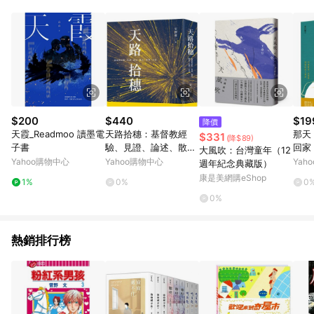
品賣場中有標示「商店」及顯示商店名稱者(指定活動店家除外)
3. 訂單回饋金額將扣除運費/購物金/超贈點/福利金/紅利折抵/折
價券等虛擬貨幣折抵 4. 大宗採購或批發轉賣不具回饋資格： 如
有相關事證認定您為大宗採購、批發轉賣而非最終消費使用者，
相關認定以Yahoo購物中心之認定為準
$200
$440
$19
降價
天霞_Readmoo 讀墨電
天路拾穗：基督教經
那天
$331
(降$89)
子書
驗、見證、論述、散
回家
大風吹：台灣童年（12
文、詩歌、小說
想與
Yahoo購物中心
Yahoo購物中心
Yah
週年紀念典藏版）
[二
康是美網購eShop
1%
0%
0
0%
熱銷排行榜