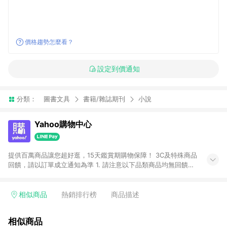
價格趨勢怎麼看？
設定到價通知
分類：
圖書文具
書籍/雜誌期刊
小說
Yahoo購物中心
提供百萬商品讓您超好逛，15天鑑賞期購物保障！ 3C及特殊商品
回饋，請以訂單成立通知為準 1. 請注意以下品類商品均無回饋：
-Apple相關商品/手機/票券/儲值金/虛擬點數 -黃金 (金幣 / 金條
/ 金元寶 /立體黃金 / 黃金擺飾 /黃金條塊) [2023/2/10起適用] -
電玩/遊戲/相機/單眼/鏡頭/拍立得 [2024/6/1起適用] -內接硬
相似商品
熱銷排行榜
商品描述
碟、外接硬碟、主機板/顯示卡[2026/5/18起適用] 2. 以下訂單將
不符合導購資格，亦不得使用點數紅包： - 點擊Yahoo奇摩APP
相似商品
的購回饋活動享Yahoo超贈點回饋者 - 購物中心商店之商品：商