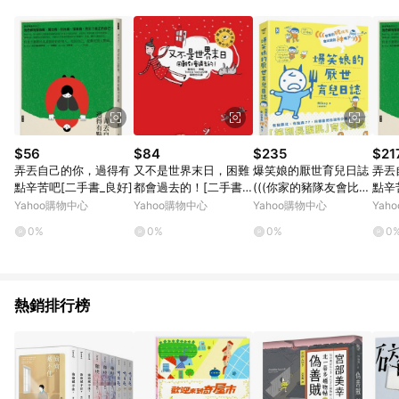
品賣場中有標示「商店」及顯示商店名稱者(指定活動店家除外)
3. 訂單回饋金額將扣除運費/購物金/超贈點/福利金/紅利折抵/折
價券等虛擬貨幣折抵 4. 大宗採購或批發轉賣不具回饋資格： 如
有相關事證認定您為大宗採購、批發轉賣而非最終消費使用者，
相關認定以Yahoo購物中心之認定為準
$56
$84
$235
$21
弄丟自己的你，過得有
又不是世界末日，困難
爆笑娘的厭世育兒日誌
弄丟
點辛苦吧[二手書_良好]
都會過去的！[二手書_
(((你家的豬隊友會比我
點辛
良好]
的神嗎？)))[二手書_良
Yahoo購物中心
Yahoo購物中心
Yahoo購物中心
Yah
好]
0%
0%
0%
0
熱銷排行榜