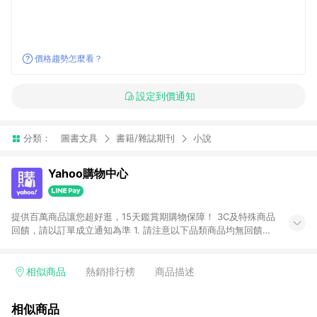
價格趨勢怎麼看？
設定到價通知
分類：
圖書文具
書籍/雜誌期刊
小說
Yahoo購物中心
提供百萬商品讓您超好逛，15天鑑賞期購物保障！ 3C及特殊商品
回饋，請以訂單成立通知為準 1. 請注意以下品類商品均無回饋：
-Apple相關商品/手機/票券/儲值金/虛擬點數 -黃金 (金幣 / 金條
/ 金元寶 /立體黃金 / 黃金擺飾 /黃金條塊) [2023/2/10起適用] -
電玩/遊戲/相機/單眼/鏡頭/拍立得 [2024/6/1起適用] -內接硬
相似商品
熱銷排行榜
商品描述
碟、外接硬碟、主機板/顯示卡[2026/5/18起適用] 2. 以下訂單將
不符合導購資格，亦不得使用點數紅包： - 點擊Yahoo奇摩APP
相似商品
的購回饋活動享Yahoo超贈點回饋者 - 購物中心商店之商品：商