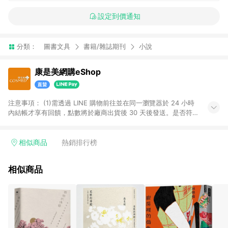
設定到價通知
分類：
圖書文具
書籍/雜誌期刊
小說
康是美網購eShop
注意事項：​ (1)需透過 LINE 購物前往並在同一瀏覽器於 24 小時
內結帳才享有回饋，點數將於廠商出貨後 30 天後發送。​是否符
合回饋資格，依LINE購物系統紀錄為準。 (2)若使用康是美網購
APP下單，將無法獲得點數回饋。​ (3)以下品類商品均無回饋：​ -
黃金鑽飾/精品相關/3C數位(含周邊)/家電視聽/運動戶外/母嬰用
相似商品
熱銷排行榜
品​ -統一時代百貨/夢時代部分商品​ -博客來商品及其他指定商品​
(4)符合LINE POINTS回饋資格之訂單及各商品之「LINE回
相似商品
饋%」，將於訂單成立後由「LINE購物通知」之官方帳號訊息通
知。亦可於LINE購物網站或APP中的「我的訂單」頁面查詢，請
依LINE購物網站訂單成立通知為準。​​ (5)LINE購物設有「單一商
品最高回饋點數」機制 (部分時段開放「回饋無上限」)，以同一
訂單中同一商品不論件數計算，請依訂單成立當下LINE購物的回
饋機制為準。