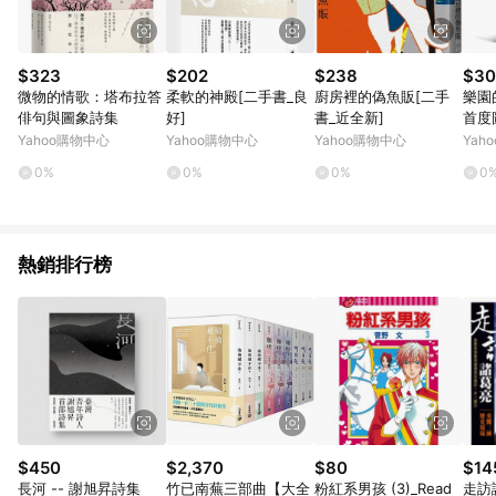
$323
$202
$238
$30
微物的情歌：塔布拉答
柔軟的神殿[二手書_良
廚房裡的偽魚販[二手
樂園
俳句與圖象詩集
好]
書_近全新]
首度
家出
Yahoo購物中心
Yahoo購物中心
Yahoo購物中心
Yah
系畫
0%
0%
0%
0
近全
熱銷排行榜
$450
$2,370
$80
$14
長河 -- 謝旭昇詩集
竹已南蕪三部曲【大全
粉紅系男孩 (3)_Read
走訪