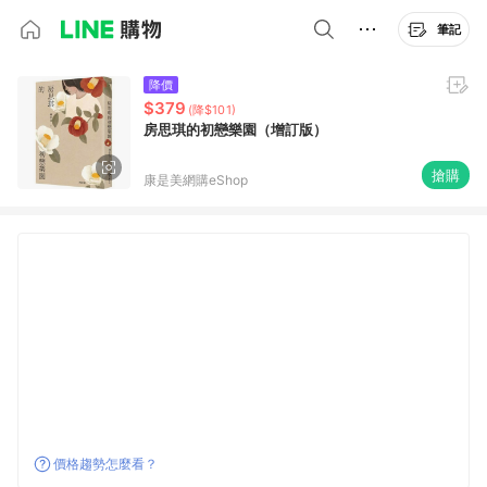
筆記
降價
$379
(降$101)
房思琪的初戀樂園（增訂版）
搶購
康是美網購eShop
價格趨勢怎麼看？