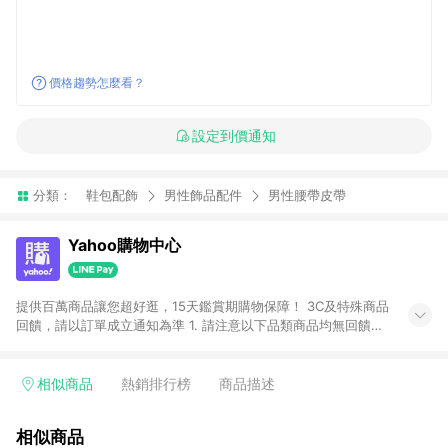
價格趨勢怎麼看？
設定到價通知
分類：
鞋包配飾
男性飾品配件
男性腰帶皮帶
Yahoo購物中心
提供百萬商品讓您超好逛，15天鑑賞期購物保障！ 3C及特殊商品
回饋，請以訂單成立通知為準 1. 請注意以下品類商品均無回饋：
-Apple相關商品/手機/票券/儲值金/虛擬點數 -黃金 (金幣 / 金條
/ 金元寶 /立體黃金 / 黃金擺飾 /黃金條塊) [2023/2/10起適用] -
電玩/遊戲/相機/單眼/鏡頭/拍立得 [2024/6/1起適用] -內接硬
相似商品
熱銷排行榜
商品描述
碟、外接硬碟、主機板/顯示卡[2026/5/18起適用] 2. 以下訂單將
不符合導購資格，亦不得使用點數紅包： - 點擊Yahoo奇摩APP
相似商品
的購回饋活動享Yahoo超贈點回饋者 - 購物中心商店之商品：商