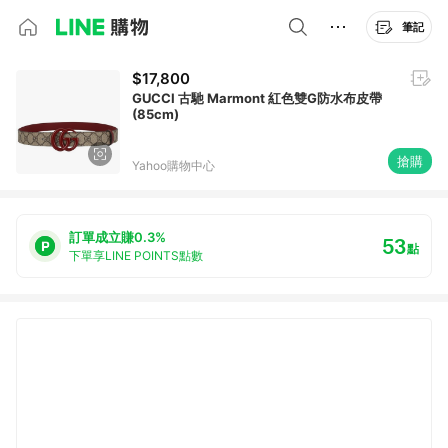
筆記
$17,800
GUCCI 古馳 Marmont 紅色雙G防水布皮帶
(85cm)
搶購
Yahoo購物中心
訂單成立賺0.3%
53
點
下單享LINE POINTS點數