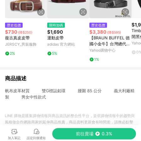
$1,
歷史低價
限時加碼
歷史低價
Tim
$730
$1,690
$3,380
(降$250)
(降$595)
閒黑
復古真皮皮帶
運動皮帶
【BRAUN BUFFEL 德
Yah
國小金牛】台灣總代理
JERSCY_男裝服飾
adidas 官方網站
時尚紳士 鏤空自動扣皮
Yahoo購物中心
0
2%
5%
帶-鎗色/BF25S-WEG2
1%
10-SGU
商品描述
帆布皮革材質 雙G標誌釦環 腰圍 85 公分 義大利廠精
製 男女中性款式
LINE 購物是匯集購物情報與商品資訊的整合性平台，並依購物情報中的趨勢與
風格做合作網路商家的延伸商品推薦，商品資料更新會有時間差，請務必點擊
商品至各合作網路商家，確認現售價與購物條件，一切資訊以合作廠商網頁為
前往賣場
0.3%
準。
加入筆記
設定到價通知