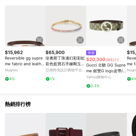
品賣場中有標示「商店」及顯示商店名稱者(指定活動店家除外)
3. 訂單回饋金額將扣除運費/購物金/超贈點/福利金/紅利折抵/折
價券等虛擬貨幣折抵 4. 大宗採購或批發轉賣不具回饋資格： 如
有相關事證認定您為大宗採購、批發轉賣而非最終消費使用者，
相關認定以Yahoo購物中心之認定為準
$15,962
$65,900
$15
降價
Reversible gg supre
珍奧斯丁珠邊幻彩彩虹
Reve
$20,300
(降$211)
me fabric and leather
彩色藍寶石手鍊剛玉彩
me f
Gucci 古馳 GG Supre
belt - GUCCI - gende
色寶石18k金手鍊
belt
Nugnes
亞洲跨境設計購物平台
Nugn
me 銀雙G logo皮帶/腰
r_Woman
r_W
Pinkoi
帶(703147-咖/烏木)
Yahoo購物中心
4%
1%
4
0.3%
熱銷排行榜